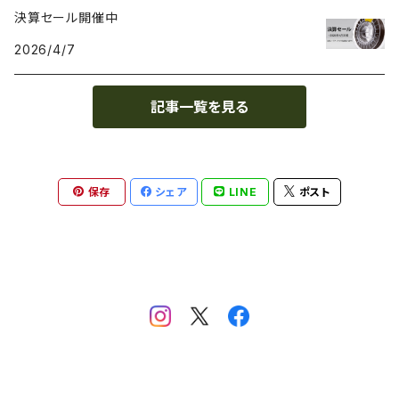
決算セール開催中
PE（ポリエチレン）
耐薬品性
BioInspiration
2026/4/7
PEEK（ポリエーテル・エーテルケトン）
耐熱性
Carbodeon
記事一覧を見る
PEI
難燃性
ColorFabb
保存
シェア
LINE
ポスト
PET（ポリエチレン・テレフタラート）
耐候性
Copper3D
PETG（グリコール変性ポリエチレンテレフタレート）
耐摩耗性
Creality
PHA（ポリヒドロキシアルカノエート）
耐油性
FilaFlex
PHB（ポリヒドロキシ酪酸）
耐裂性
Fillamentum