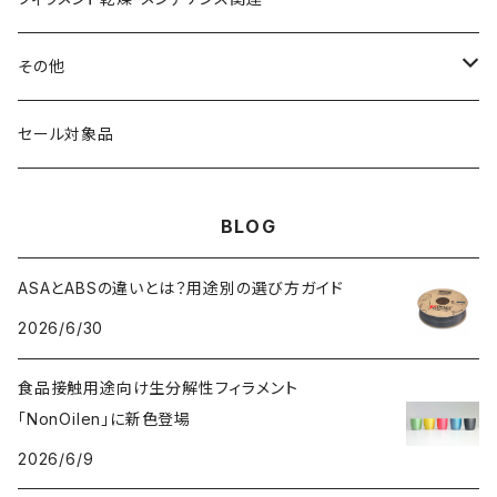
HIPS（スチレン系樹脂）
絶縁性
フィラメント径：2.85mm
3DFuel
フィラメント乾燥機
その他
HTPLA
静電気放電（ESD）
スプール単位
3DLAC
クリーニング
交換用スプール
セール対象品
Kevlar（アラミド繊維）
電磁波シールド（EMI）
スプール無し
3DVerkstan
造形台
BLOG
PA（ナイロン）
アレルギー物質フリー
Bambuコイル対応
3DXTech
接着剤
ASAとABSの違いとは？用途別の選び方ガイド
2026/6/30
PC（ポリカーボネート）
抗菌
レジン（液体樹脂）
add:north
造形台用シート・フィルム
食品接触用途向け生分解性フィラメント
PCL（ポリカプロラクトン）
高強度
ペレット
Bambu Lab
ノズル
「NonOilen」に新色登場
2026/6/9
PCTG
耐衝撃性
BASF
特殊加工