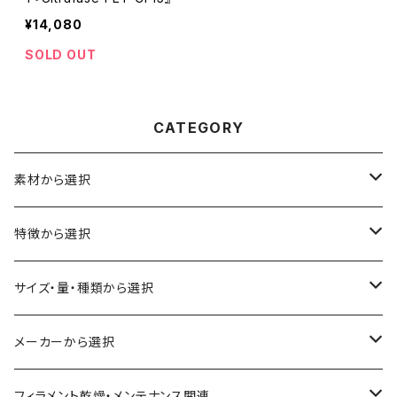
¥14,080
SOLD OUT
CATEGORY
素材から選択
ABS
特徴から選択
ASA（アクリル・スチレン・アクリロニトリル）
食品対応
サイズ・量・種類から選択
CA（セルロース アセテート）
導電性
お試し用少量サンプル
メーカーから選択
CPE（コポリエステル）
磁性
フィラメント径：1.75mm
3D BROOKLYN
フィラメント乾燥・メンテナンス関連