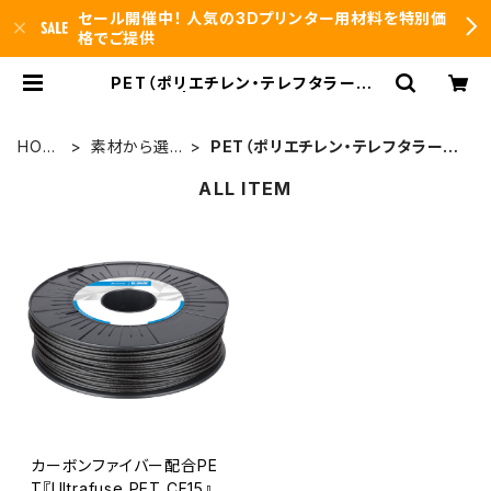
セール開催中！ 人気の3Dプリンター用材料を特別価
格でご提供
PET（ポリエチレン・テレフタラート）
| 3DFS id.arts
HOM
素材から選
PET（ポリエチレン・テレフタラー
E
択
ト）
ALL ITEM
カーボンファイバー配合PE
T『Ultrafuse PET CF15』