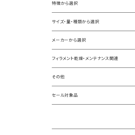
ABS
特徴から選択
ASA（アクリル・スチレン・アクリロニトリル）
食品対応
サイズ・量・種類から選択
CA（セルロース アセテート）
導電性
お試し用少量サンプル
メーカーから選択
CPE（コポリエステル）
磁性
フィラメント径：1.75mm
3D BROOKLYN
フィラメント乾燥・メンテナンス関連
HIPS（スチレン系樹脂）
絶縁性
フィラメント径：2.85mm
3DFuel
フィラメント乾燥機
その他
HTPLA
静電気放電（ESD）
スプール単位
3DLAC
クリーニング
交換用スプール
セール対象品
Kevlar（アラミド繊維）
電磁波シールド（EMI）
スプール無し
3DVerkstan
造形台
PA（ナイロン）
アレルギー物質フリー
Bambuコイル対応
3DXTech
接着剤