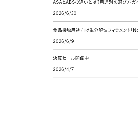
ASAとABSの違いとは？用途別の選び方ガ
2026/6/30
PC（ポリカーボネート）
抗菌
レジン（液体樹脂）
add:north
造形台用シート・フィルム
食品接触用途向け生分解性フィラメント「Non
PCL（ポリカプロラクトン）
高強度
ペレット
Bambu Lab
ノズル
2026/6/9
PCTG
耐衝撃性
BASF
特殊加工
決算セール開催中
2026/4/7
PE（ポリエチレン）
耐薬品性
BioInspiration
PEEK（ポリエーテル・エーテルケトン）
耐熱性
Carbodeon
PEI
難燃性
ColorFabb
PET（ポリエチレン・テレフタラート）
耐候性
Copper3D