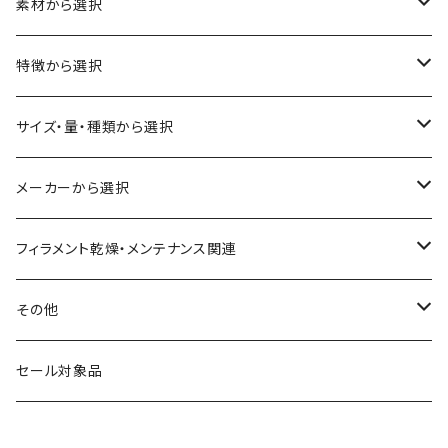
素材から選択
ABS
特徴から選択
ASA（アクリル・スチレン・アクリロニトリル）
食品対応
サイズ・量・種類から選択
CA（セルロース アセテート）
導電性
お試し用少量サンプル
メーカーから選択
CPE（コポリエステル）
磁性
フィラメント径：1.75mm
3D BROOKLYN
フィラメント乾燥・メンテナンス関連
HIPS（スチレン系樹脂）
絶縁性
フィラメント径：2.85mm
3DFuel
フィラメント乾燥機
その他
HTPLA
静電気放電（ESD）
スプール単位
3DLAC
クリーニング
交換用スプール
セール対象品
Kevlar（アラミド繊維）
電磁波シールド（EMI）
スプール無し
3DVerkstan
造形台