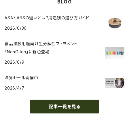
BLOG
PA（ナイロン）
アレルギー物質フリー
Bambuコイル対応
3DXTech
接着剤
ASAとABSの違いとは？用途別の選び方ガイド
2026/6/30
PC（ポリカーボネート）
抗菌
レジン（液体樹脂）
add:north
造形台用シート・フィルム
食品接触用途向け生分解性フィラメント
PCL（ポリカプロラクトン）
高強度
ペレット
Bambu Lab
ノズル
「NonOilen」に新色登場
2026/6/9
PCTG
耐衝撃性
BASF
特殊加工
決算セール開催中
PE（ポリエチレン）
耐薬品性
BioInspiration
2026/4/7
PEEK（ポリエーテル・エーテルケトン）
耐熱性
Carbodeon
記事一覧を見る
PEI
難燃性
ColorFabb