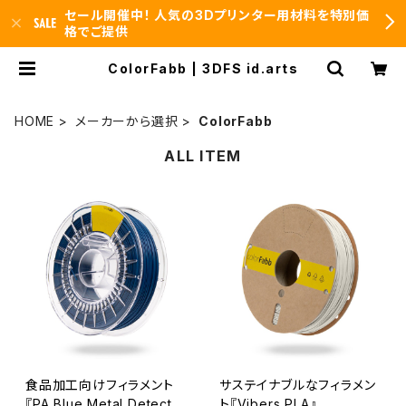
セール開催中！ 人気の3Dプリンター用材料を特別価
格でご提供
ColorFabb | 3DFS id.arts
HOME
メーカーから選択
ColorFabb
ALL ITEM
食品加工向けフィラメント
サステイナブルなフィラメン
『PA Blue Metal Detecta
ト『Vibers PLA』