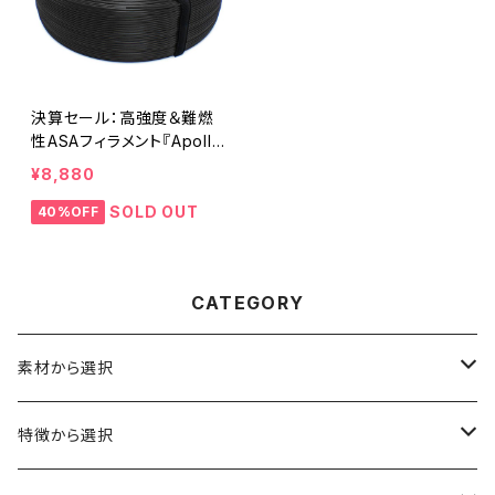
決算セール：高強度＆難燃
性ASAフィラメント『Apollo
X Flame Retardant』
¥8,880
SOLD OUT
40%OFF
CATEGORY
素材から選択
ABS
特徴から選択