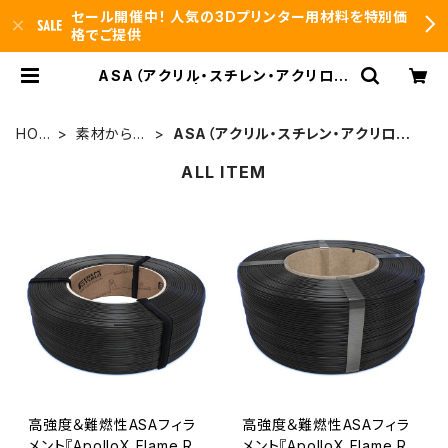
セール開催中！ 人気の3Dプリンター用材料を特別価
格でご提供
ASA（アクリル・スチレン・アクリロニ
トリル） | 3DFS id.arts
HOM
素材から選
ASA（アクリル・スチレン・アクリロニト
E
択
リル）
ALL ITEM
高強度＆難燃性ASAフィラ
高強度＆難燃性ASAフィラ
メント『ApolloX Flame Re
メント『ApolloX Flame Re