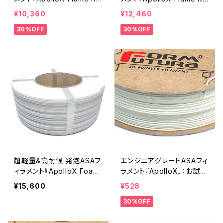
tardant』
tardant（Bambu Coils）』
¥10,360
¥12,460
30%OFF
30%OFF
超軽量&高耐候 発泡ASAフ
エンジニアグレードASAフィ
ィラメント『ApolloX Foami
ラメント『ApolloX』：お試し
ng（Bambu Coil）』
サンプル 5M
¥15,600
¥528
30%OFF