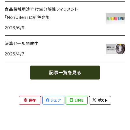
食品接触用途向け生分解性フィラメント
PCL（ポリカプロラクトン）
高強度
ペレット
Bambu Lab
ノズル
「NonOilen」に新色登場
2026/6/9
PCTG
耐衝撃性
BASF
特殊加工
決算セール開催中
PE（ポリエチレン）
耐薬品性
BioInspiration
2026/4/7
PEEK（ポリエーテル・エーテルケトン）
耐熱性
Carbodeon
記事一覧を見る
PEI
難燃性
ColorFabb
保存
シェア
LINE
ポスト
PET（ポリエチレン・テレフタラート）
耐候性
Copper3D
PETG（グリコール変性ポリエチレンテレフタレート）
耐摩耗性
Creality