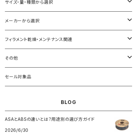
ASA（アクリル・スチレン・アクリロニトリル）
食品対応
サイズ・量・種類から選択
CA（セルロース アセテート）
導電性
お試し用少量サンプル
メーカーから選択
CPE（コポリエステル）
磁性
フィラメント径：1.75mm
3D BROOKLYN
フィラメント乾燥・メンテナンス関連
HIPS（スチレン系樹脂）
絶縁性
フィラメント径：2.85mm
3DFuel
フィラメント乾燥機
その他
HTPLA
静電気放電（ESD）
スプール単位
3DLAC
クリーニング
交換用スプール
セール対象品
Kevlar（アラミド繊維）
電磁波シールド（EMI）
スプール無し
3DVerkstan
造形台
BLOG
PA（ナイロン）
アレルギー物質フリー
Bambuコイル対応
3DXTech
接着剤
ASAとABSの違いとは？用途別の選び方ガイド
2026/6/30
PC（ポリカーボネート）
抗菌
レジン（液体樹脂）
add:north
造形台用シート・フィルム