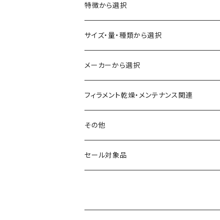
ABS
特徴から選択
ASA（アクリル・スチレン・アクリロニトリル）
食品対応
サイズ・量・種類から選択
CA（セルロース アセテート）
導電性
お試し用少量サンプル
メーカーから選択
CPE（コポリエステル）
磁性
フィラメント径：1.75mm
3D BROOKLYN
フィラメント乾燥・メンテナンス関連
HIPS（スチレン系樹脂）
絶縁性
フィラメント径：2.85mm
3DFuel
フィラメント乾燥機
その他
HTPLA
静電気放電（ESD）
スプール単位
3DLAC
クリーニング
交換用スプール
セール対象品
Kevlar（アラミド繊維）
電磁波シールド（EMI）
スプール無し
3DVerkstan
造形台
PA（ナイロン）
アレルギー物質フリー
Bambuコイル対応
3DXTech
接着剤