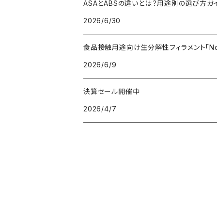
ASAとABSの違いとは？用途別の選び方ガ
2026/6/30
PC（ポリカーボネート）
抗菌
レジン（液体樹脂）
add:north
造形台用シート・フィルム
食品接触用途向け生分解性フィラメント「Non
PCL（ポリカプロラクトン）
高強度
ペレット
Bambu Lab
ノズル
2026/6/9
PCTG
耐衝撃性
BASF
特殊加工
決算セール開催中
2026/4/7
PE（ポリエチレン）
耐薬品性
BioInspiration
PEEK（ポリエーテル・エーテルケトン）
耐熱性
Carbodeon
PEI
難燃性
ColorFabb
PET（ポリエチレン・テレフタラート）
耐候性
Copper3D