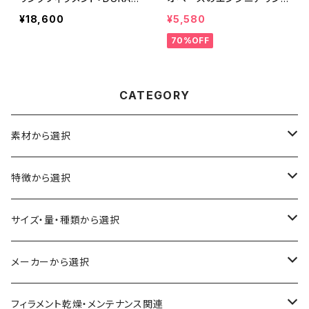
O 300g』
グフィラメント『DURABIO 3
¥18,600
¥5,580
00g』ホワイト
70%OFF
CATEGORY
素材から選択
ABS
特徴から選択
ASA（アクリル・スチレン・アクリロニトリル）
食品対応
サイズ・量・種類から選択
CA（セルロース アセテート）
導電性
お試し用少量サンプル
メーカーから選択
CPE（コポリエステル）
磁性
フィラメント径：1.75mm
3D BROOKLYN
フィラメント乾燥・メンテナンス関連