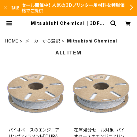
セール開催中！ 人気の3Dプリンター用材料を特別価
格でご提供
Mitsubishi Chemical | 3DFS i
d.arts
HOME
メーカーから選択
Mitsubishi Chemical
ALL ITEM
バイオベースのエンジニア
在庫処分セール対象：バイ
リングフィラメント『DURABI
オベースのエンジニアリン