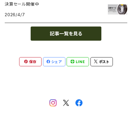
決算セール開催中
PE（ポリエチレン）
耐薬品性
BioInspiration
2026/4/7
PEEK（ポリエーテル・エーテルケトン）
耐熱性
Carbodeon
記事一覧を見る
PEI
難燃性
ColorFabb
保存
シェア
LINE
ポスト
PET（ポリエチレン・テレフタラート）
耐候性
Copper3D
PETG（グリコール変性ポリエチレンテレフタレート）
耐摩耗性
Creality
PHA（ポリヒドロキシアルカノエート）
耐油性
FilaFlex
PHB（ポリヒドロキシ酪酸）
耐裂性
Fillamentum