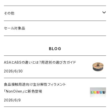
HIPS（スチレン系樹脂）
絶縁性
フィラメント径：2.85mm
3DFuel
フィラメント乾燥機
その他
HTPLA
静電気放電（ESD）
スプール単位
3DLAC
クリーニング
交換用スプール
セール対象品
Kevlar（アラミド繊維）
電磁波シールド（EMI）
スプール無し
3DVerkstan
造形台
BLOG
PA（ナイロン）
アレルギー物質フリー
Bambuコイル対応
3DXTech
接着剤
ASAとABSの違いとは？用途別の選び方ガイド
2026/6/30
PC（ポリカーボネート）
抗菌
レジン（液体樹脂）
add:north
造形台用シート・フィルム
食品接触用途向け生分解性フィラメント
PCL（ポリカプロラクトン）
高強度
ペレット
Bambu Lab
ノズル
「NonOilen」に新色登場
2026/6/9
PCTG
耐衝撃性
BASF
特殊加工