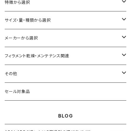
ABS
特徴から選択
ASA（アクリル・スチレン・アクリロニトリル）
食品対応
サイズ・量・種類から選択
CA（セルロース アセテート）
導電性
お試し用少量サンプル
メーカーから選択
CPE（コポリエステル）
磁性
フィラメント径：1.75mm
3D BROOKLYN
フィラメント乾燥・メンテナンス関連
HIPS（スチレン系樹脂）
絶縁性
フィラメント径：2.85mm
3DFuel
フィラメント乾燥機
その他
HTPLA
静電気放電（ESD）
スプール単位
3DLAC
クリーニング
交換用スプール
セール対象品
Kevlar（アラミド繊維）
電磁波シールド（EMI）
スプール無し
3DVerkstan
造形台
BLOG
PA（ナイロン）
アレルギー物質フリー
Bambuコイル対応
3DXTech
接着剤