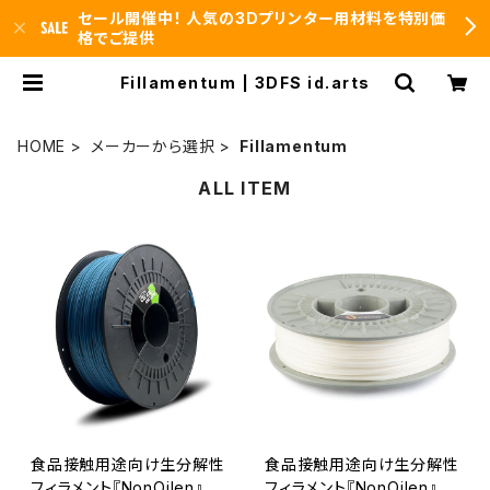
セール開催中！ 人気の3Dプリンター用材料を特別価
格でご提供
Fillamentum | 3DFS id.arts
HOME
メーカーから選択
Fillamentum
ALL ITEM
食品接触用途向け生分解性
食品接触用途向け生分解性
フィラメント『NonOilen』
フィラメント『NonOilen』