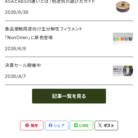
ASAとABSの違いとは？用途別の選び方ガイド
2026/6/30
PC（ポリカーボネート）
抗菌
レジン（液体樹脂）
add:north
造形台用シート・フィルム
食品接触用途向け生分解性フィラメント
PCL（ポリカプロラクトン）
高強度
ペレット
Bambu Lab
ノズル
「NonOilen」に新色登場
2026/6/9
PCTG
耐衝撃性
BASF
特殊加工
決算セール開催中
PE（ポリエチレン）
耐薬品性
BioInspiration
2026/4/7
PEEK（ポリエーテル・エーテルケトン）
耐熱性
Carbodeon
記事一覧を見る
PEI
難燃性
ColorFabb
保存
シェア
LINE
ポスト
PET（ポリエチレン・テレフタラート）
耐候性
Copper3D