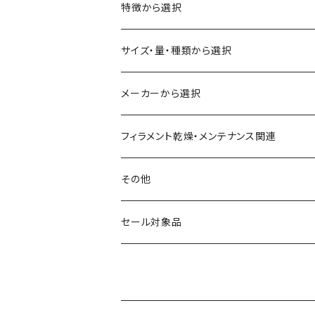
ABS
特徴から選択
ASA（アクリル・スチレン・アクリロニトリル）
食品対応
サイズ・量・種類から選択
CA（セルロース アセテート）
導電性
お試し用少量サンプル
メーカーから選択
CPE（コポリエステル）
磁性
フィラメント径：1.75mm
3D BROOKLYN
フィラメント乾燥・メンテナンス関連
HIPS（スチレン系樹脂）
絶縁性
フィラメント径：2.85mm
3DFuel
フィラメント乾燥機
その他
HTPLA
静電気放電（ESD）
スプール単位
3DLAC
クリーニング
交換用スプール
セール対象品
Kevlar（アラミド繊維）
電磁波シールド（EMI）
スプール無し
3DVerkstan
造形台
PA（ナイロン）
アレルギー物質フリー
Bambuコイル対応
3DXTech
接着剤