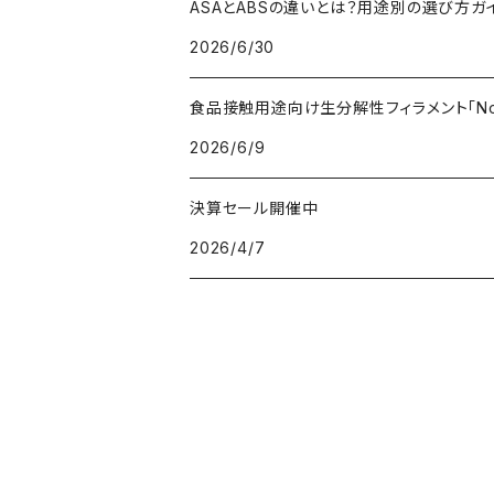
ASAとABSの違いとは？用途別の選び方ガ
2026/6/30
PC（ポリカーボネート）
抗菌
レジン（液体樹脂）
add:north
造形台用シート・フィルム
食品接触用途向け生分解性フィラメント「Non
PCL（ポリカプロラクトン）
高強度
ペレット
Bambu Lab
ノズル
2026/6/9
PCTG
耐衝撃性
BASF
特殊加工
決算セール開催中
2026/4/7
PE（ポリエチレン）
耐薬品性
BioInspiration
PEEK（ポリエーテル・エーテルケトン）
耐熱性
Carbodeon
PEI
難燃性
ColorFabb
PET（ポリエチレン・テレフタラート）
耐候性
Copper3D