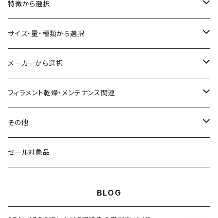
ABS
特徴から選択
ASA（アクリル・スチレン・アクリロニトリル）
食品対応
サイズ・量・種類から選択
CA（セルロース アセテート）
導電性
お試し用少量サンプル
メーカーから選択
CPE（コポリエステル）
磁性
フィラメント径：1.75mm
3D BROOKLYN
フィラメント乾燥・メンテナンス関連
HIPS（スチレン系樹脂）
絶縁性
フィラメント径：2.85mm
3DFuel
フィラメント乾燥機
その他
HTPLA
静電気放電（ESD）
スプール単位
3DLAC
クリーニング
交換用スプール
セール対象品
Kevlar（アラミド繊維）
電磁波シールド（EMI）
スプール無し
3DVerkstan
造形台
BLOG
PA（ナイロン）
アレルギー物質フリー
Bambuコイル対応
3DXTech
接着剤