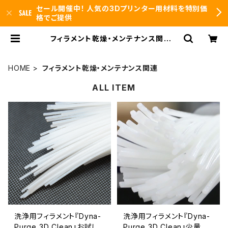
セール開催中！ 人気の3Dプリンター用材料を特別価
格でご提供
フィラメント乾燥・メンテナンス関連 |
3DFS id.arts
HOME
フィラメント乾燥・メンテナンス関連
ALL ITEM
洗浄用フィラメント『Dyna-
洗浄用フィラメント『Dyna-
Purge 3D Clean』お試し
Purge 3D Clean』少量パ