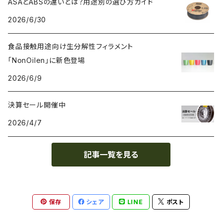
ASAとABSの違いとは？用途別の選び方ガイド
2026/6/30
PC（ポリカーボネート）
抗菌
レジン（液体樹脂）
add:north
造形台用シート・フィルム
食品接触用途向け生分解性フィラメント
PCL（ポリカプロラクトン）
高強度
ペレット
Bambu Lab
ノズル
「NonOilen」に新色登場
2026/6/9
PCTG
耐衝撃性
BASF
特殊加工
決算セール開催中
PE（ポリエチレン）
耐薬品性
BioInspiration
2026/4/7
PEEK（ポリエーテル・エーテルケトン）
耐熱性
Carbodeon
記事一覧を見る
PEI
難燃性
ColorFabb
保存
シェア
LINE
ポスト
PET（ポリエチレン・テレフタラート）
耐候性
Copper3D