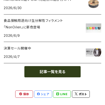
2026/6/30
PC（ポリカーボネート）
抗菌
レジン（液体樹脂）
add:north
造形台用シート・フィルム
食品接触用途向け生分解性フィラメント
PCL（ポリカプロラクトン）
高強度
ペレット
Bambu Lab
ノズル
「NonOilen」に新色登場
2026/6/9
PCTG
耐衝撃性
BASF
特殊加工
決算セール開催中
PE（ポリエチレン）
耐薬品性
BioInspiration
2026/4/7
PEEK（ポリエーテル・エーテルケトン）
耐熱性
Carbodeon
記事一覧を見る
PEI
難燃性
ColorFabb
保存
シェア
LINE
ポスト
PET（ポリエチレン・テレフタラート）
耐候性
Copper3D