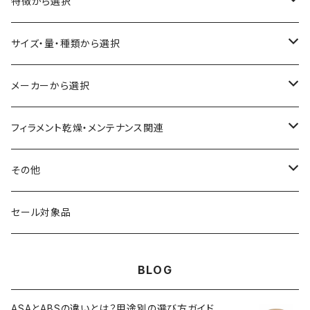
ABS
特徴から選択
ASA（アクリル・スチレン・アクリロニトリル）
食品対応
サイズ・量・種類から選択
CA（セルロース アセテート）
導電性
お試し用少量サンプル
メーカーから選択
CPE（コポリエステル）
磁性
フィラメント径：1.75mm
3D BROOKLYN
フィラメント乾燥・メンテナンス関連
HIPS（スチレン系樹脂）
絶縁性
フィラメント径：2.85mm
3DFuel
フィラメント乾燥機
その他
HTPLA
静電気放電（ESD）
スプール単位
3DLAC
クリーニング
交換用スプール
セール対象品
Kevlar（アラミド繊維）
電磁波シールド（EMI）
スプール無し
3DVerkstan
造形台
BLOG
PA（ナイロン）
アレルギー物質フリー
Bambuコイル対応
3DXTech
接着剤
ASAとABSの違いとは？用途別の選び方ガイド