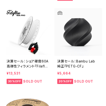
決算セール：ショア硬度60A
決算セール：Bambu Lab
高弾性フィラメント『Filafle
純正『PETG-CF』
x 60A』
¥13,531
¥5,664
SOLD OUT
SOLD OUT
30%OFF
20%OFF