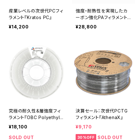
産業レベルの次世代PCフィ
強度・耐熱性を実現したカ
ラメント『Kratos PC』
ーボン強化PAフィラメント
『LUVOCOM 3F PAHT CF
¥14,200
¥28,800
9891』
究極の耐久性&層強度フィ
決算セール：次世代PCTG
ラメント『OBC Polyethyle
フィラメント『AthenaX』
ne』
¥18,100
¥9,170
SOLD OUT
SOLD OUT
30%OFF