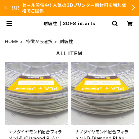
セール開催中！ 人気の3Dプリンター用材料を特別価
格でご提供
耐裂性 | 3DFS id.arts
HOME
特徴から選択
耐裂性
ALL ITEM
ナノダイヤモンド配合フィラ
ナノダイヤモンド配合フィラ
メント『uDiamond PLA』：
メント『uDiamond PLA』：