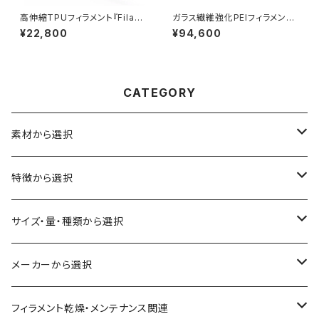
高伸縮TPUフィラメント『Filafl
ガラス繊維強化PEIフィラメント
ex 70A』
『FIBREX PEI+GF30』
¥22,800
¥94,600
CATEGORY
素材から選択
ABS
特徴から選択
ASA（アクリル・スチレン・アクリロニトリル）
食品対応
サイズ・量・種類から選択
CA（セルロース アセテート）
導電性
お試し用少量サンプル
メーカーから選択
CPE（コポリエステル）
磁性
フィラメント径：1.75mm
3D BROOKLYN
フィラメント乾燥・メンテナンス関連