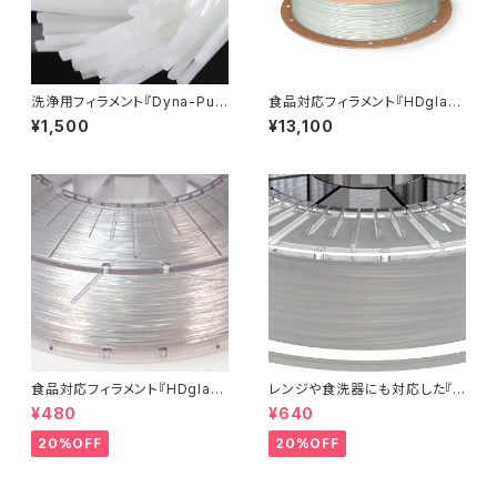
洗浄用フィラメント『Dyna-Pur
食品対応フィラメント『HDglas
ge 3D Clean』少量パック
s』
¥1,500
¥13,100
食品対応フィラメント『HDglas
レンジや食洗器にも対応した『C
s』：お試しサンプル 5M
entaur PP』：お試しサンプル 5
¥480
¥640
M
20%OFF
20%OFF