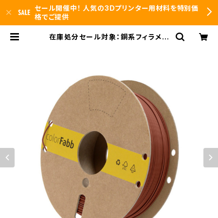
セール開催中！ 人気の3Dプリンター用材料を特別価
格でご提供
在庫処分セール対象：銅系フィラメン
ト『CopperFill』 | 3DFS id.arts