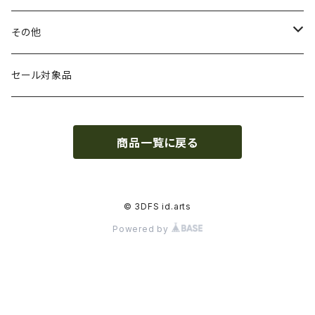
HIPS（スチレン系樹脂）
絶縁性
フィラメント径：2.85mm
3DFuel
フィラメント乾燥機
その他
HTPLA
静電気放電（ESD）
スプール単位
3DLAC
クリーニング
交換用スプール
セール対象品
Kevlar（アラミド繊維）
電磁波シールド（EMI）
スプール無し
3DVerkstan
造形台
商品一覧に戻る
PA（ナイロン）
アレルギー物質フリー
Bambuコイル対応
3DXTech
接着剤
PC（ポリカーボネート）
抗菌
レジン（液体樹脂）
add:north
造形台用シート・フィルム
© 3DFS id.arts
Powered by
PCL（ポリカプロラクトン）
高強度
ペレット
Bambu Lab
ノズル
PCTG
耐衝撃性
BASF
特殊加工