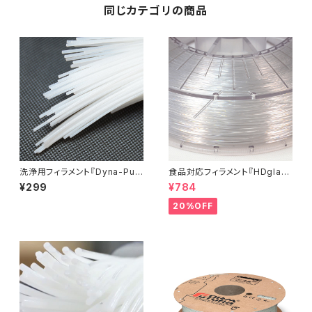
同じカテゴリの商品
洗浄用フィラメント『Dyna-Pur
食品対応フィラメント『HDglas
ge 3D Clean』お試しサンプル
s』：お試しサンプル 10M
¥299
¥784
20%OFF