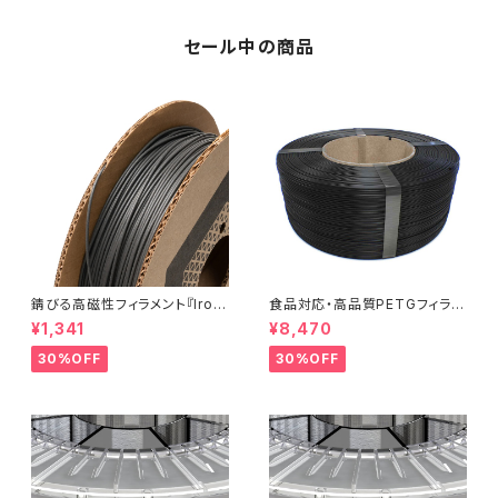
セール中の商品
錆びる高磁性フィラメント『Iron
食品対応・高品質PETGフィラメ
-filled Metal Composite P
ント『EasyFil ePETG（Bambu
¥1,341
¥8,470
LA』：お試しサンプル 10M
Coil）』
30%OFF
30%OFF