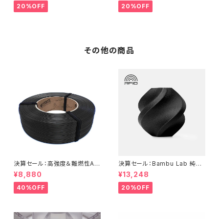
20%OFF
20%OFF
その他の商品
決算セール：高強度＆難燃性AS
決算セール：Bambu Lab 純正
Aフィラメント『ApolloX Flame
『PA6-GF』
¥8,880
¥13,248
Retardant』
40%OFF
20%OFF