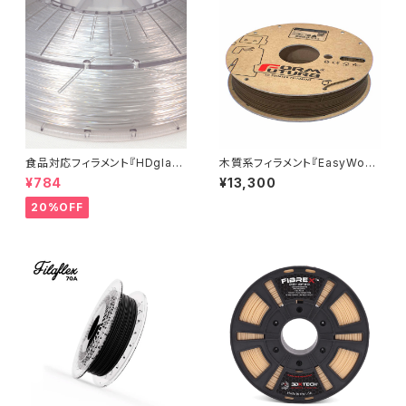
食品対応フィラメント『HDglas
木質系フィラメント『EasyWoo
s』：お試しサンプル 10M
d』
¥784
¥13,300
20%OFF