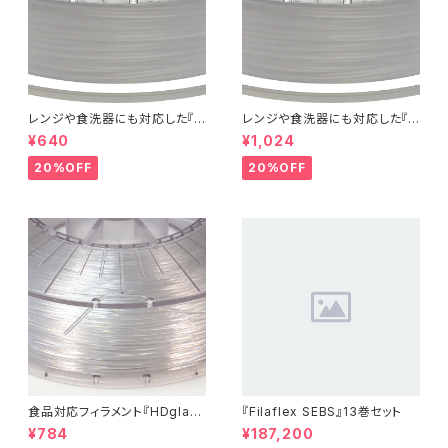
レンジや食洗器にも対応した『C
レンジや食洗器にも対応した『C
entaur PP』：お試しサンプル 5
entaur PP』：お試しサンプル 1
¥640
¥1,024
M
0M
20%OFF
20%OFF
食品対応フィラメント『HDglas
『Filaflex SEBS』13巻セット
s』：お試しサンプル 10M
¥784
¥187,200