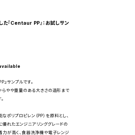
『Centaur PP』：お試しサン
available
r PP』サンプルです。
物からやや重量のある大きさの造形まで
。
性能なポリプロピレン（PP）を原料とし、
に優れたエンジニアリンググレードの
接着力が高く、食器洗浄機や電子レンジ