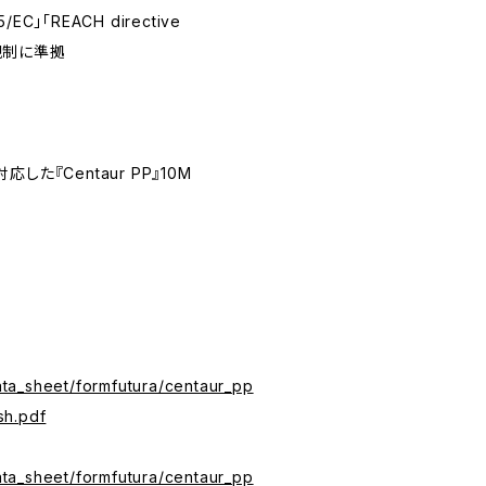
65/EC」「REACH directive
び規制に準拠
た『Centaur PP』10M
data_sheet/formfutura/centaur_pp
sh.pdf
data_sheet/formfutura/centaur_pp