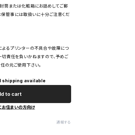
ン封筒または化粧箱にお詰めしてご郵
は保管事には取扱いに十分ご注意くだ
によるプリンターの不具合や故障につ
は一切責任を負いかねますので、予めご
責任の元ご使用下さい。
l shipping available
d to cart
にお住まいの方向け
通報する