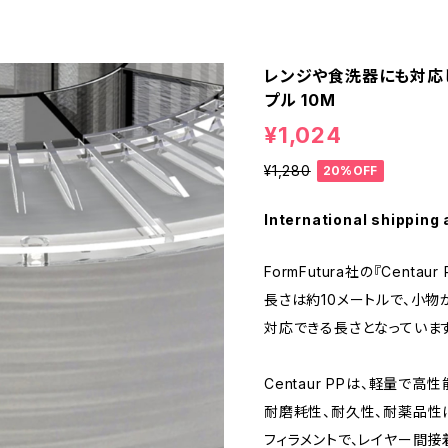
レンジや食洗器にも対応した
プル 10M
¥1,024
¥1,280
20%OFF
International shipping 
FormFutura社の『Centau
長さは約10メートルで、小
対応できる長さとなっています
Centaur PPは、軽量で高
耐磨耗性、耐久性、耐薬品性
フィラメントで、レイヤー間