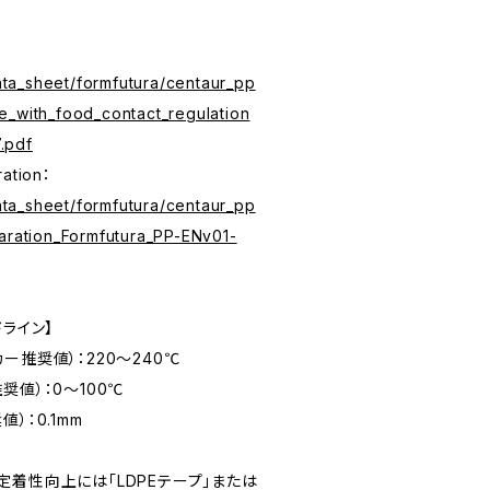
：
data_sheet/formfutura/centaur_pp
e_with_food_contact_regulation
.pdf
ration：
data_sheet/formfutura/centaur_pp
laration_Formfutura_PP-ENv01-
ドライン】
ー推奨値）：220～240℃
奨値）：0～100℃
）：0.1mm
時の定着性向上には「LDPEテープ」または