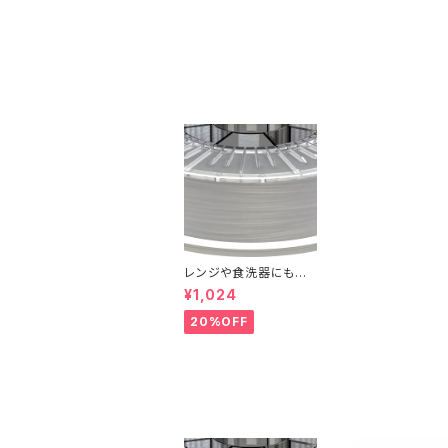
レンジや食洗器にも対
応した『Centaur PP』：
¥1,024
お試しサンプル 10M
20%OFF