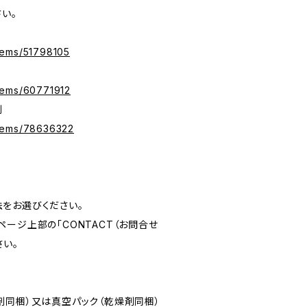
い。
/items/51798105
/items/60771912
剤
/items/78636322
をお選びください。
ージ上部の「CONTACT（お問合せ
さい。
剤同梱）又は真空パック（乾燥剤同梱）