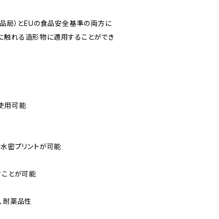
薬品局）とEUの食品安全基準の両方に
に触れる造形物に適用することができ
で使用可能
で水密プリントが可能
すことが可能
、耐薬品性