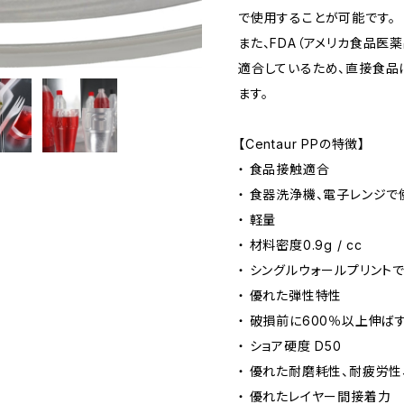
で使用することが可能です。
また、FDA（アメリカ食品医
適合しているため、直接食品
ます。
【Centaur PPの特徴】
・ 食品接触適合
・ 食器洗浄機、電子レンジ
・ 軽量
・ 材料密度0.9g / cc
・ シングルウォールプリント
・ 優れた弾性特性
・ 破損前に600％以上伸ば
・ ショア硬度 D50
・ 優れた耐磨耗性、耐疲労性
・ 優れたレイヤー間接着力