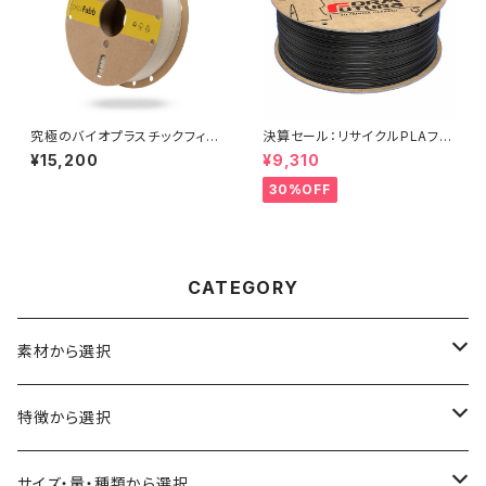
究極のバイオプラスチックフィラ
決算セール：リサイクルPLAフィ
メント『allPHA』
ラメント『ReForm rPLA：1000
¥15,200
¥9,310
g』
30%OFF
CATEGORY
素材から選択
ABS
特徴から選択
ASA（アクリル・スチレン・アクリロニトリル）
食品対応
サイズ・量・種類から選択