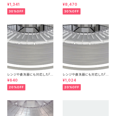
-filled Metal Composite P
ント『EasyFil ePETG（Bambu
¥1,341
¥8,470
LA』：お試しサンプル 10M
Coil）』
30%OFF
30%OFF
レンジや食洗器にも対応した『C
レンジや食洗器にも対応した『C
entaur PP』：お試しサンプル 5
entaur PP』：お試しサンプル 1
¥640
¥1,024
M
0M
20%OFF
20%OFF