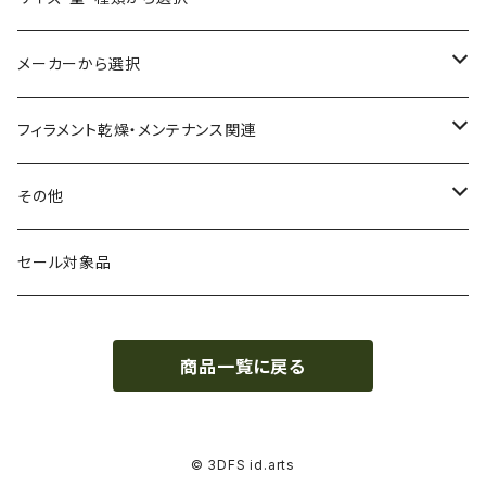
CA（セルロース アセテート）
導電性
お試し用少量サンプル
メーカーから選択
CPE（コポリエステル）
磁性
フィラメント径：1.75mm
3D BROOKLYN
フィラメント乾燥・メンテナンス関連
HIPS（スチレン系樹脂）
絶縁性
フィラメント径：2.85mm
3DFuel
フィラメント乾燥機
その他
HTPLA
静電気放電（ESD）
スプール単位
3DLAC
クリーニング
交換用スプール
セール対象品
Kevlar（アラミド繊維）
電磁波シールド（EMI）
スプール無し
3DVerkstan
造形台
商品一覧に戻る
PA（ナイロン）
アレルギー物質フリー
Bambuコイル対応
3DXTech
接着剤
PC（ポリカーボネート）
抗菌
レジン（液体樹脂）
add:north
造形台用シート・フィルム
© 3DFS id.arts