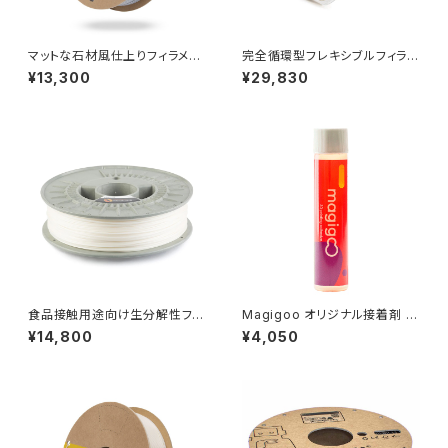
マットな石材風仕上りフィラメン
完全循環型フレキシブルフィラメ
ト『StoneFill』
ント『Balena Filaflex』
¥13,300
¥29,830
食品接触用途向け生分解性フィ
Magigoo オリジナル接着剤 12
ラメント『NonOilen』
0ml
¥14,800
¥4,050