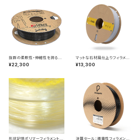
抜群の柔軟性・伸縮性を誇るTP
マットな石材風仕上りフィラメン
Cフィラメント『FlexiFil TPC 3
ト『StoneFill』
¥22,300
¥13,300
0D』
形状記憶ポリマーフィラメント
決算セール：導電性フィラメント