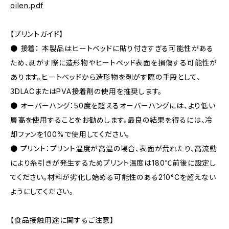
oilen.pdf
【プリントガイド】
● 接着： 本製品はヒートベッドに貼り付きすぎる可能性がある
ため、剥がす際に造形物やヒートベッド表面を損傷する可能性が
あります。ヒートベッドから造形物を剥がす際の手段として、
3DLACまたはPVA接着剤の使用を推奨します。
● オーバーハング：50度を超えるオーバーハングには、より低い
層高を使用することをお勧めします。最良の結果を得るには、冷
却ファンを100%で使用してください。
● プリント：プリント温度が高温の場合、表面が荒れたり、高流動
により糸引きが発生するためプリント温度は180℃前後に設定し
てください。材料が劣化し始める可能性のある210°Cを超えない
ようにしてください。
【食品接触用途に関するご注意】