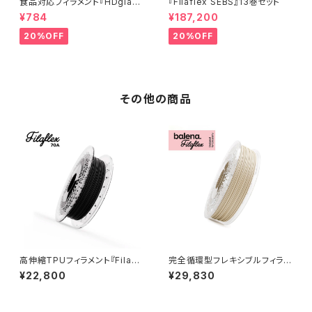
食品対応フィラメント『HDglas
『Filaflex SEBS』13巻セット
s』：お試しサンプル 10M
¥784
¥187,200
20%OFF
20%OFF
その他の商品
高伸縮TPUフィラメント『Filafl
完全循環型フレキシブルフィラメ
ex 70A』
ント『Balena Filaflex』
¥22,800
¥29,830