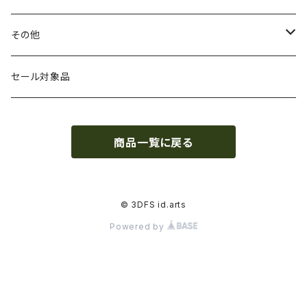
HIPS（スチレン系樹脂）
絶縁性
フィラメント径：2.85mm
3DFuel
フィラメント乾燥機
その他
HTPLA
静電気放電（ESD）
スプール単位
3DLAC
クリーニング
交換用スプール
セール対象品
Kevlar（アラミド繊維）
電磁波シールド（EMI）
スプール無し
3DVerkstan
造形台
商品一覧に戻る
PA（ナイロン）
アレルギー物質フリー
Bambuコイル対応
3DXTech
接着剤
PC（ポリカーボネート）
抗菌
レジン（液体樹脂）
add:north
造形台用シート・フィルム
© 3DFS id.arts
Powered by
PCL（ポリカプロラクトン）
高強度
ペレット
Bambu Lab
ノズル
PCTG
耐衝撃性
BASF
特殊加工