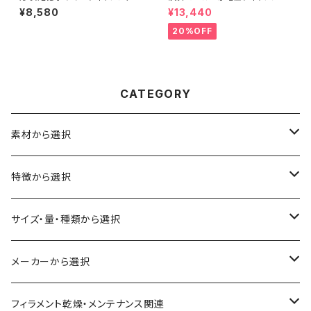
『SMP55』
『Electrically Conductive C
¥8,580
¥13,440
omposite PLA 』
20%OFF
CATEGORY
素材から選択
ABS
特徴から選択
ASA（アクリル・スチレン・アクリロニトリル）
食品対応
サイズ・量・種類から選択
CA（セルロース アセテート）
導電性
お試し用少量サンプル
メーカーから選択
CPE（コポリエステル）
磁性
フィラメント径：1.75mm
3D BROOKLYN
フィラメント乾燥・メンテナンス関連