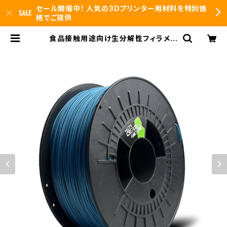
セール開催中！ 人気の3Dプリンター用材料を特別価
格でご提供
食品接触用途向け生分解性フィラメン
ト『NonOilen』 | 3DFS id.arts