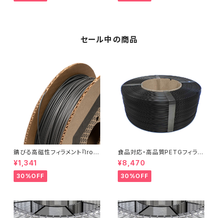
セール中の商品
錆びる高磁性フィラメント『Iron
食品対応・高品質PETGフィラメ
-filled Metal Composite P
ント『EasyFil ePETG（Bambu
¥1,341
¥8,470
LA』：お試しサンプル 10M
Coil）』
30%OFF
30%OFF