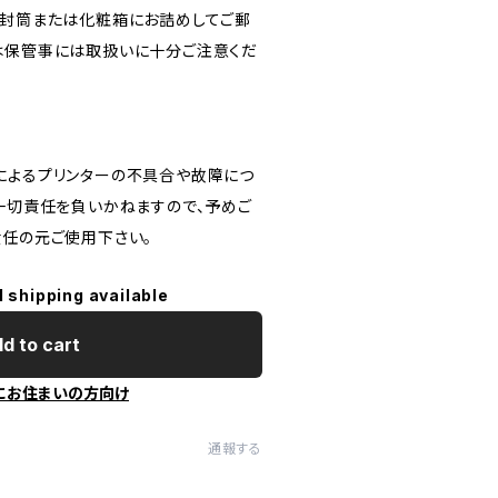
ン封筒または化粧箱にお詰めしてご郵
は保管事には取扱いに十分ご注意くだ
によるプリンターの不具合や故障につ
は一切責任を負いかねますので、予めご
責任の元ご使用下さい。
l shipping available
d to cart
にお住まいの方向け
通報する