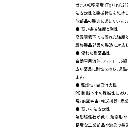
ガラス転移温度（Tg）は約2
法安定性と機械特性を維持し
能部品の製造に適しています
● 高い機械強度と剛性
高温環境下でも優れた強度と
最終製品部品の製造に対応し
● 優れた耐薬品性
自動車用流体、アルコール類
広い薬品に耐性を持ち、過酷
ます。
● 難燃性・自己消火性
PEI樹脂本来の難燃性によ
現。航空宇宙・輸送機器・産
● 高い寸法安定性
熱膨張係数が低く、熱変形や
精度な工業部品や治具の製造