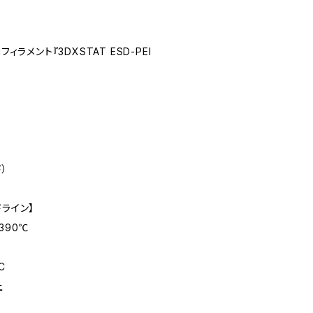
ィラメント『3DXSTAT ESD-PEI
）
ドライン】
390℃
C
上