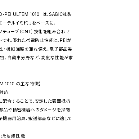
D-PEI ULTEM 1010」は、SABIC社製
（ポリエーテルイミド）」をベースに、
ナノチューブ（CNT）技術を組み合わせ
トです。優れた帯電防止性能と、PEIが
性・機械強度を兼ね備え、電子部品製
宙、自動車分野など、高度な性能が求
TEM 1010 の主な特徴】
に対応
に配合することで、安定した表面抵抗
部品や精密機器へのダメージを抑制
子機器用治具、搬送部品などに適して
優れた耐熱性能