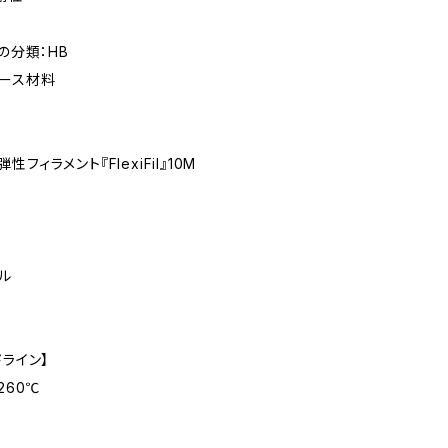
燃性の分類：HB
ベース材料
ィラメント『FlexiFil』10M
ル
ドライン】
260℃