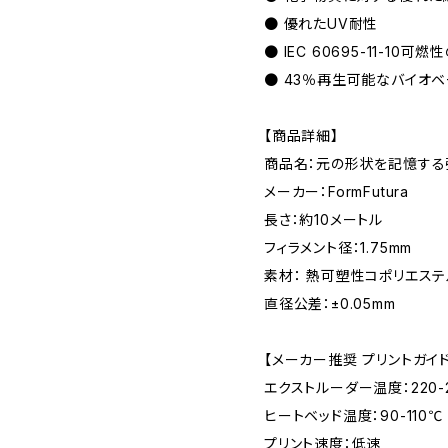
● 優れたUV耐性
● IEC 60695-11-10可
● 43％再生可能なバイオ
【商品詳細】
商品名：元の形状を記憶する弾性フ
メーカー：FormFutura
長さ：約10メートル
フィラメント径：1.75mm
素材： 熱可塑性コポリエステ
直径公差：±0.05mm
【メーカー推奨 プリントガイ
エクストルーダー温度：220-
ヒートベッド温度：90-110℃
プリント速度：低速