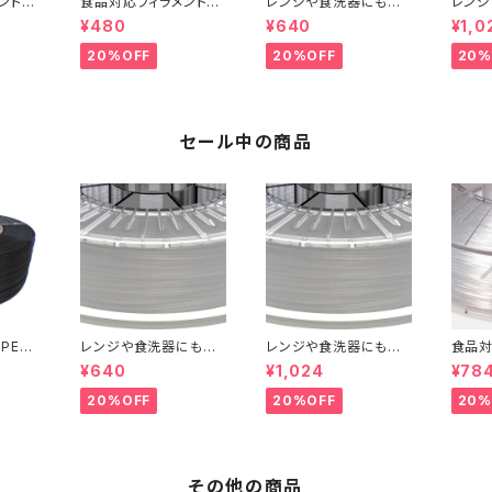
ント『H
食品対応フィラメント『H
レンジや食洗器にも対
レンジ
Dglass』：お試しサンプ
応した『Centaur PP』：
応した『
¥480
¥640
¥1,0
ル 5M
お試しサンプル 5M
お試し
20%OFF
20%OFF
20%
セール中の商品
PETG
レンジや食洗器にも対
レンジや食洗器にも対
食品対
Fil e
応した『Centaur PP』：
応した『Centaur PP』：
Dgl
¥640
¥1,024
¥78
oil）』
お試しサンプル 5M
お試しサンプル 10M
ル 10
20%OFF
20%OFF
20%
その他の商品