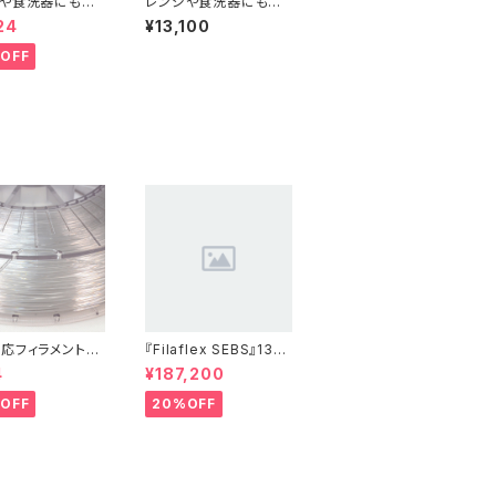
や食洗器にも対
レンジや食洗器にも対
Centaur PP』：
応した『Centaur PP』
24
¥13,100
サンプル 10M
OFF
応フィラメント『H
『Filaflex SEBS』13巻
ass』：お試しサンプ
セット
4
¥187,200
M
OFF
20%OFF