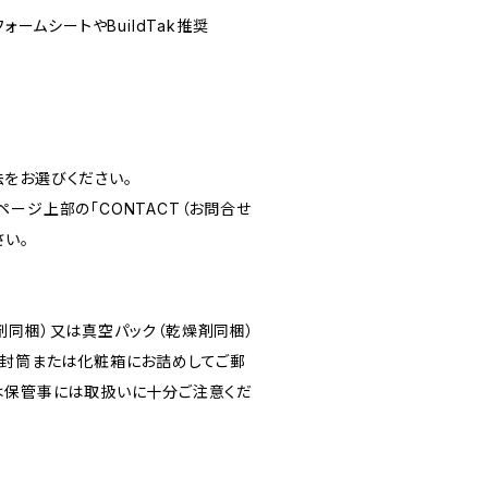
ォームシートやBuildTak推奨
をお選びください。
ージ上部の「CONTACT（お問合せ
さい。
剤同梱）又は真空パック（乾燥剤同梱）
ン封筒または化粧箱にお詰めしてご郵
は保管事には取扱いに十分ご注意くだ