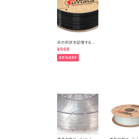
元の形状を記憶する弾
性フィラメント『FlexiFi
¥968
l』：お試しサンプル 10M
20%OFF