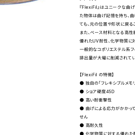
『FlexiFil』はユニークな
た物体は曲げ記憶を持ち、曲
ても、元の位置や形状に戻る
また、ベース材料となる高性能
優れたUV耐性、化学物質に
一般的なコポリエステル系フ
排出量が大幅に削減されてい
【FlexiFil の特徴】
● 独自の「フレキシブルメモ
● ショア硬度45D
● 高い耐衝撃性
● 曲げによる応力がかかっ
せん
● 高耐久性
● 化学物質に対する優れた