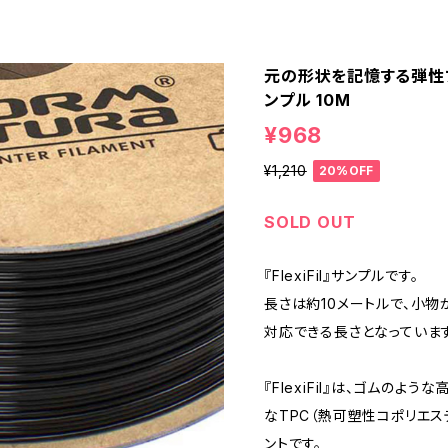
元の形状を記憶する弾性フィラ
ンプル 10M
¥968
¥1,210
20%OFF
SOLD OUT
『FlexiFil』サンプルです。
長さは約10メートルで、小
対応できる長さとなっています
『FlexiFil』は、ゴムの
なTPC（熱可塑性コポリエス
ントです。