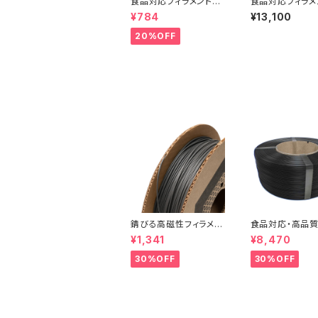
食品対応フィラメント『H
食品対応フィラメ
Dglass』：お試しサンプ
Dglass』
¥784
¥13,100
ル 10M
20%OFF
錆びる高磁性フィラメン
食品対応・高品質
ト『Iron-filled Metal
フィラメント『Easy
¥1,341
¥8,470
Composite PLA』：お
PETG（Bambu C
試しサンプル 10M
30%OFF
30%OFF