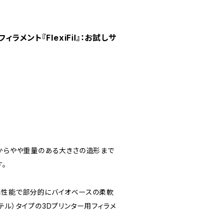
メント『FlexiFil』：お試しサ
物からやや重量のある大きさの造形まで
。
ような高性能で部分的にバイオベースの柔軟
テル）タイプの3Dプリンター用フィラメ