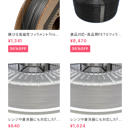
錆びる高磁性フィラメント『Iron
食品対応・高品質PETGフィラメ
-filled Metal Composite P
ント『EasyFil ePETG（Bambu
¥1,341
¥8,470
LA』：お試しサンプル 10M
Coil）』
30%OFF
30%OFF
レンジや食洗器にも対応した『C
レンジや食洗器にも対応した『C
entaur PP』：お試しサンプル 5
entaur PP』：お試しサンプル 1
¥640
¥1,024
M
0M