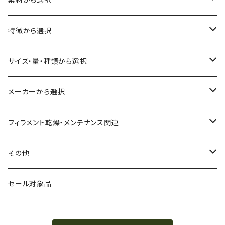
ABS
特徴から選択
ASA（アクリル・スチレン・アクリロニトリル）
食品対応
サイズ・量・種類から選択
CA（セルロース アセテート）
導電性
お試し用少量サンプル
メーカーから選択
CPE（コポリエステル）
磁性
フィラメント径：1.75mm
3D BROOKLYN
フィラメント乾燥・メンテナンス関連
HIPS（スチレン系樹脂）
絶縁性
フィラメント径：2.85mm
3DFuel
フィラメント乾燥機
その他
HTPLA
静電気放電（ESD）
スプール単位
3DLAC
クリーニング
交換用スプール
セール対象品
Kevlar（アラミド繊維）
電磁波シールド（EMI）
スプール無し
3DVerkstan
造形台