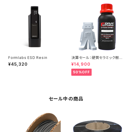
Formlabs ESD Resin
決算セール：硬質セラミック樹脂
『Rigid Ceramic Resin：750
¥45,320
¥14,900
ml』
50%OFF
セール中の商品