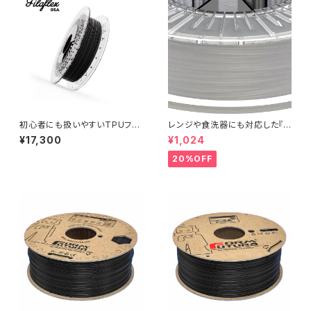
初心者にも扱いやすいTPUフィ
レンジや食洗器にも対応した『C
ラメント『Filaflex 95A』
entaur PP』：お試しサンプル 1
¥17,300
¥1,024
0M
20%OFF