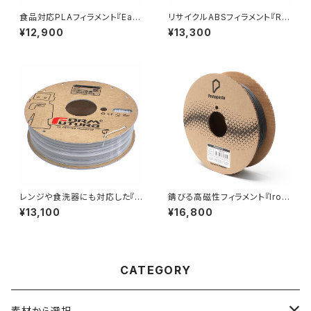
食品対応PLAフィラメント『Eas
リサイクルABSフィラメント『Re
yFil ePLA』
Form rTitan』
¥12,900
¥13,300
レンジや食洗器にも対応した『C
錆びる高磁性フィラメント『Iron
entaur PP』
-filled Metal Composite P
¥13,100
¥16,800
LA』
CATEGORY
素材から選択