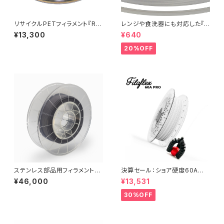
リサイクルPETフィラメント『Re
レンジや食洗器にも対応した『C
Form rPET：1000g』
entaur PP』：お試しサンプル 5
¥13,300
¥640
M
20%OFF
ステンレス部品用フィラメント『C
決算セール：ショア硬度60A高
eraFila SUS316L』
弾性フィラメント『Filaflex 60
¥46,000
¥13,531
A』
30%OFF