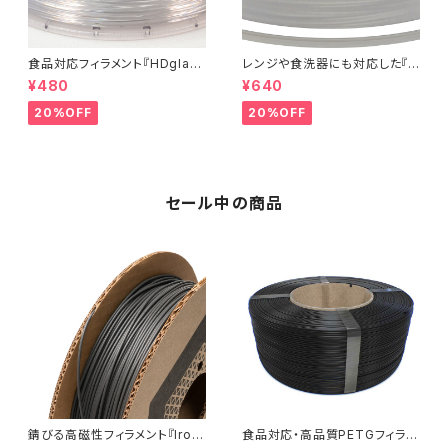
食品対応フィラメント『HDglas
レンジや食洗器にも対応した『C
s』：お試しサンプル 5M
entaur PP』：お試しサンプル 5
¥480
¥640
M
20%OFF
20%OFF
セール中の商品
錆びる高磁性フィラメント『Iron
食品対応・高品質PETGフィラメ