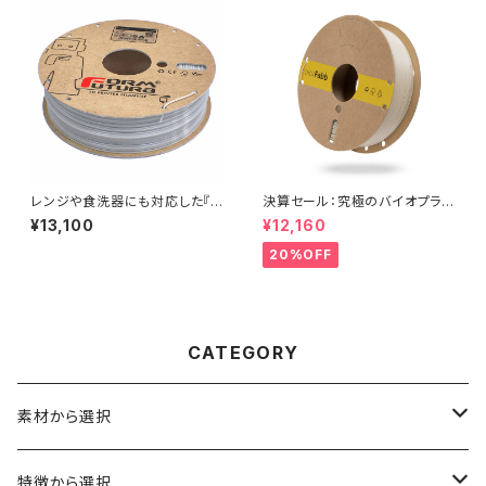
レンジや食洗器にも対応した『C
決算セール：究極のバイオプラス
entaur PP』
チックフィラメント『allPHA』
¥13,100
¥12,160
20%OFF
CATEGORY
素材から選択
ABS
特徴から選択