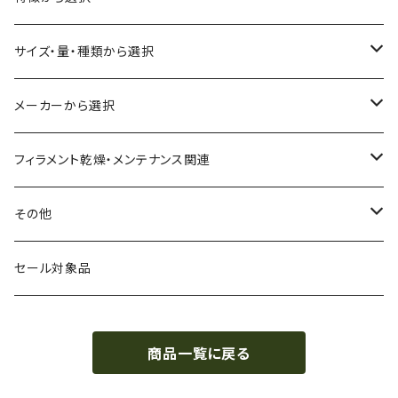
ASA（アクリル・スチレン・アクリロニトリル）
食品対応
サイズ・量・種類から選択
CA（セルロース アセテート）
導電性
お試し用少量サンプル
メーカーから選択
CPE（コポリエステル）
磁性
フィラメント径：1.75mm
3D BROOKLYN
フィラメント乾燥・メンテナンス関連
HIPS（スチレン系樹脂）
絶縁性
フィラメント径：2.85mm
3DFuel
フィラメント乾燥機
その他
HTPLA
静電気放電（ESD）
スプール単位
3DLAC
クリーニング
交換用スプール
セール対象品
Kevlar（アラミド繊維）
電磁波シールド（EMI）
スプール無し
3DVerkstan
造形台
商品一覧に戻る
PA（ナイロン）
アレルギー物質フリー
Bambuコイル対応
3DXTech
接着剤