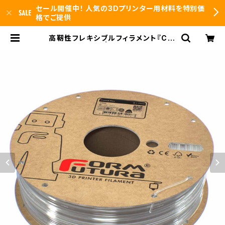
セール開催中！ 人気の3Dプリンター用材料を特別価
格でご提供
高靭性フレキシブルフィラメント『Cry
stal Flex』 | 3DFS id.arts