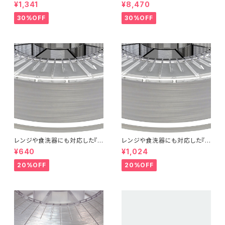
-filled Metal Composite P
ント『EasyFil ePETG（Bambu
¥1,341
¥8,470
LA』：お試しサンプル 10M
Coil）』
30%OFF
30%OFF
レンジや食洗器にも対応した『C
レンジや食洗器にも対応した『C
entaur PP』：お試しサンプル 5
entaur PP』：お試しサンプル 1
¥640
¥1,024
M
0M
20%OFF
20%OFF