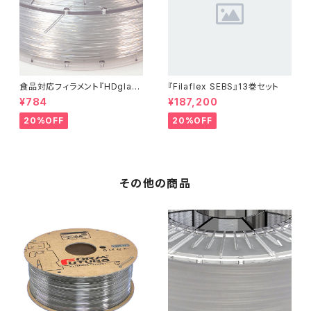
食品対応フィラメント『HDglas
『Filaflex SEBS』13巻セット
s』：お試しサンプル 10M
¥784
¥187,200
20%OFF
20%OFF
その他の商品