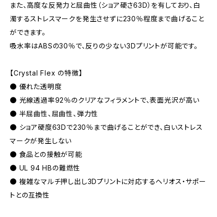
また、高度な反発力と屈曲性（ショア硬さ63D）を有しており、白
濁するストレスマークを発生させずに230％程度まで曲げること
ができます。
吸水率はABSの30％で、反りの少ない3Dプリントが可能です。
【Crystal Flex の特徴】
● 優れた透明度
● 光線透過率92％のクリアなフィラメントで、表面光沢が高い
● 半屈曲性、屈曲性、弾力性
● ショア硬度63Dで230％まで曲げることができ、白いストレス
マークが発生しない
● 食品との接触が可能
● UL 94 HBの難燃性
● 複雑なマルチ押し出し3Dプリントに対応するヘリオス・サポー
トとの互換性