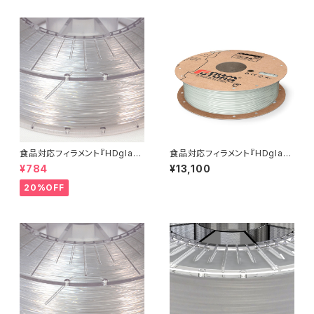
食品対応フィラメント『HDglas
食品対応フィラメント『HDglas
s』：お試しサンプル 10M
s』
¥784
¥13,100
20%OFF