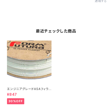
通報する
最近チェックした商品
エンジニアグレードASAフィラメ
ント『ApolloX』：お試しサンプル
¥847
10M
30%OFF