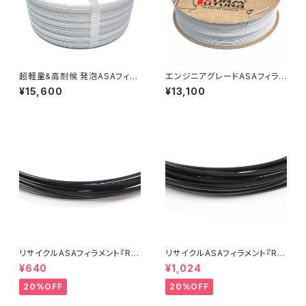
超軽量&高耐候 発泡ASAフィラ
エンジニアグレードASAフィラメ
メント『ApolloX Foaming（Ba
ント『ApolloX』
¥15,600
¥13,100
mbu Coil）』
リサイクルASAフィラメント『Re
リサイクルASAフィラメント『Re
Form rApollo』5M
Form rApollo』10M
¥640
¥1,024
20%OFF
20%OFF