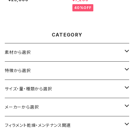
nic rPLA』
40%OFF
CATEGORY
素材から選択
ABS
特徴から選択
ASA（アクリル・スチレン・アクリロニトリル）
食品対応
サイズ・量・種類から選択
CA（セルロース アセテート）
導電性
お試し用少量サンプル
メーカーから選択
CPE（コポリエステル）
磁性
フィラメント径：1.75mm
3D BROOKLYN
フィラメント乾燥・メンテナンス関連