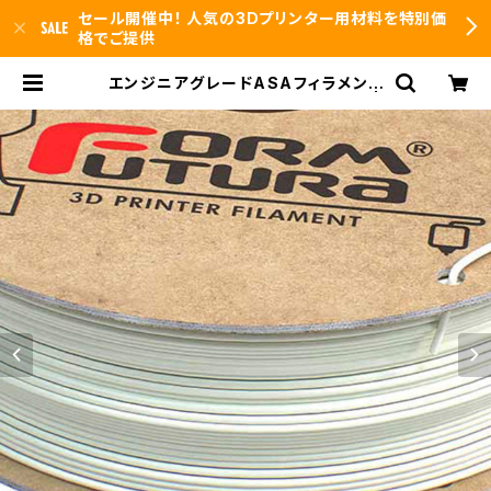
セール開催中！ 人気の3Dプリンター用材料を特別価
格でご提供
エンジニアグレードASAフィラメント
『ApolloX』：お試しサンプル 10M |
3DFS id.arts