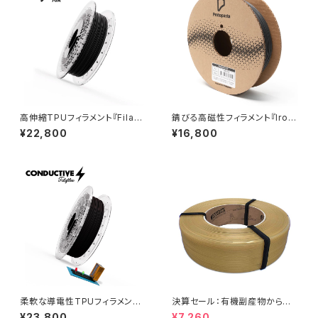
高伸縮TPUフィラメント『Filafl
錆びる高磁性フィラメント『Iron
ex 70A』
-filled Metal Composite P
¥22,800
¥16,800
LA』
柔軟な導電性TPUフィラメント
決算セール：有機副産物からリ
『Conductive Filaflex』
サイクルされた『ReForm Orga
¥23,800
¥7,260