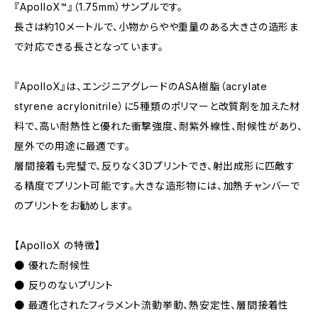
『ApolloX™』（1.75mm）サンプルです。
長さは約10メートルで、小物からやや重量のある大きさの造形ま
で対応できる長さとなっています。
『ApolloX』は、エンジニアグレードのASA樹脂（acrylate
styrene acrylonitrile）に5種類のポリマーと改質剤を加えた材
料で、高い耐熱性と優れた衝撃強度、耐紫外線性、耐候性があり、
屋外での用途に最適です。
層間接着も完璧で、反りなく3Dプリントでき、射出成形に匹敵す
る精度でプリント可能です。大きな造形物には、加熱チャンバーで
のプリントをお勧めします。
【ApolloX の特徴】
● 優れた耐候性
● 反りのないプリント
● 最適化されたフィラメント流動挙動、熱安定性、層間接着性