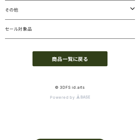
HIPS（スチレン系樹脂）
絶縁性
フィラメント径：2.85mm
3DFuel
フィラメント乾燥機
その他
HTPLA
静電気放電（ESD）
スプール単位
3DLAC
クリーニング
交換用スプール
セール対象品
Kevlar（アラミド繊維）
電磁波シールド（EMI）
スプール無し
3DVerkstan
造形台
商品一覧に戻る
PA（ナイロン）
アレルギー物質フリー
Bambuコイル対応
3DXTech
接着剤
PC（ポリカーボネート）
抗菌
レジン（液体樹脂）
add:north
造形台用シート・フィルム
© 3DFS id.arts
Powered by
PCL（ポリカプロラクトン）
高強度
ペレット
Bambu Lab
ノズル
PCTG
耐衝撃性
BASF
特殊加工