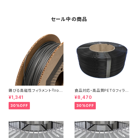
セール中の商品
錆びる高磁性フィラメント『Iron
食品対応・高品質PETGフィラメ
-filled Metal Composite P
ント『EasyFil ePETG（Bambu
¥1,341
¥8,470
LA』：お試しサンプル 10M
Coil）』
30%OFF
30%OFF