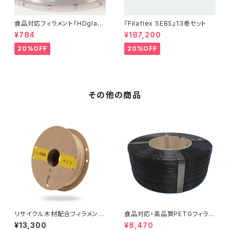
食品対応フィラメント『HDglas
『Filaflex SEBS』13巻セット
s』：お試しサンプル 10M
¥784
¥187,200
20%OFF
20%OFF
その他の商品
リサイクル木材配合フィラメント
食品対応・高品質PETGフィラメ
『WoodFill』
ント『EasyFil ePETG（Bambu
¥13,300
¥8,470
Coil）』