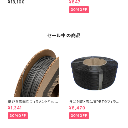
¥13,100
¥847
30%OFF
セール中の商品
錆びる高磁性フィラメント『Iron
食品対応・高品質PETGフィラメ
-filled Metal Composite P
ント『EasyFil ePETG（Bambu
¥1,341
¥8,470
LA』：お試しサンプル 10M
Coil）』
30%OFF
30%OFF