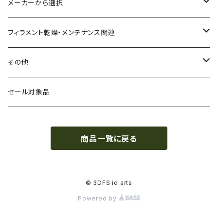
CA（セルロース アセテート）
導電性
お試し用少量サンプル
メーカーから選択
CPE（コポリエステル）
磁性
フィラメント径：1.75mm
3D BROOKLYN
フィラメント乾燥・メンテナンス関連
HIPS（スチレン系樹脂）
絶縁性
フィラメント径：2.85mm
3DFuel
フィラメント乾燥機
その他
HTPLA
静電気放電（ESD）
スプール単位
3DLAC
クリーニング
交換用スプール
セール対象品
Kevlar（アラミド繊維）
電磁波シールド（EMI）
スプール無し
3DVerkstan
造形台
商品一覧に戻る
PA（ナイロン）
アレルギー物質フリー
Bambuコイル対応
3DXTech
接着剤
PC（ポリカーボネート）
抗菌
レジン（液体樹脂）
add:north
造形台用シート・フィルム
© 3DFS id.arts
Powered by
PCL（ポリカプロラクトン）
高強度
ペレット
Bambu Lab
ノズル