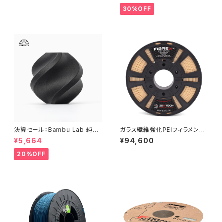
30%OFF
決算セール：Bambu Lab 純正
ガラス繊維強化PEIフィラメント
『PETG-CF』
『FIBREX PEI+GF30』
¥5,664
¥94,600
20%OFF