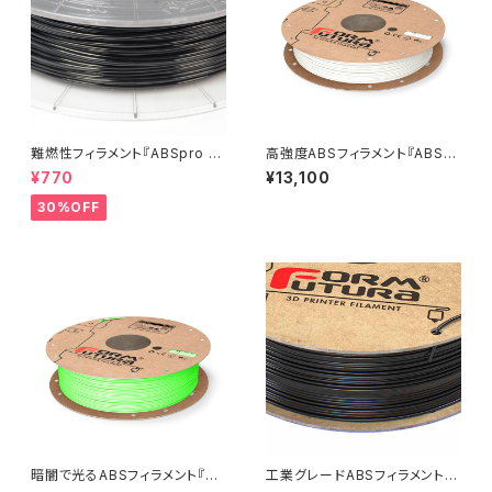
難燃性フィラメント『ABSpro Fl
高強度ABSフィラメント『ABSpr
ame Retardant』：お試しサン
o』
¥770
¥13,100
プル 10M
30%OFF
暗闇で光るABSフィラメント『Ea
工業グレードABSフィラメント
syFil ABS Glow』
『TitanX』：お試しサンプル 10M