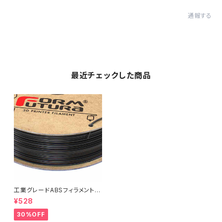
通報する
最近チェックした商品
工業グレードABSフィラメント
『TitanX』：お試しサンプル 5M
¥528
30%OFF