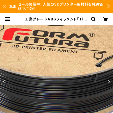
セール開催中！ 人気の3Dプリンター用材料を特別価
格でご提供
工業グレードABSフィラメント『Tita
nX』：お試しサンプル 5M | 3DFS i
d.arts