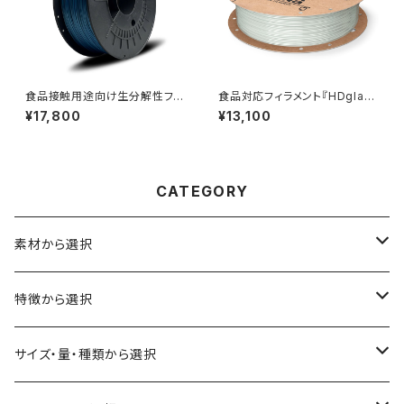
食品接触用途向け生分解性フィ
食品対応フィラメント『HDglas
ラメント『NonOilen』
s』
¥17,800
¥13,100
CATEGORY
素材から選択
ABS
特徴から選択
ASA（アクリル・スチレン・アクリロニトリル）
食品対応
サイズ・量・種類から選択