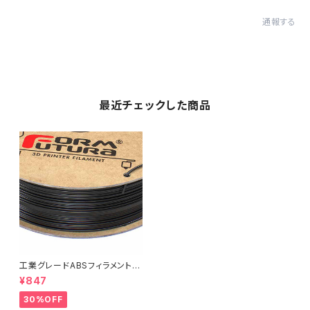
通報する
最近チェックした商品
工業グレードABSフィラメント
『TitanX』：お試しサンプル 10M
¥847
30%OFF