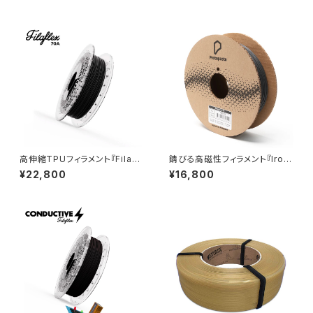
高伸縮TPUフィラメント『Filafl
錆びる高磁性フィラメント『Iron
ex 70A』
-filled Metal Composite P
¥22,800
¥16,800
LA』