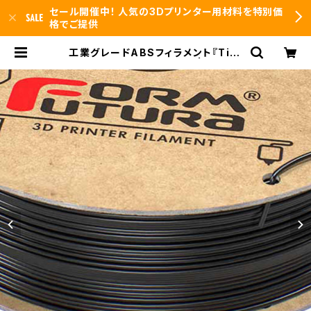
セール開催中！ 人気の3Dプリンター用材料を特別価
格でご提供
工業グレードABSフィラメント『Tita
nX』：お試しサンプル 10M | 3DFS i
d.arts