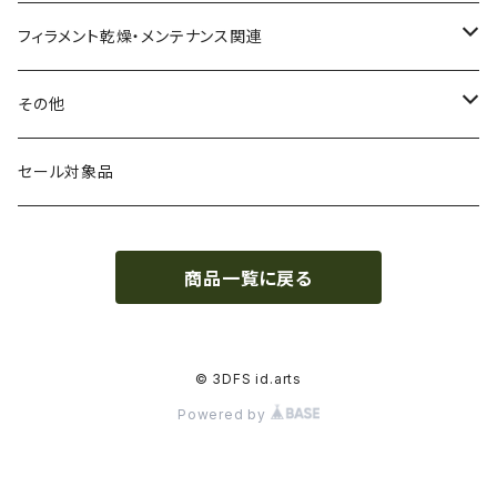
CPE（コポリエステル）
磁性
フィラメント径：1.75mm
3D BROOKLYN
フィラメント乾燥・メンテナンス関連
HIPS（スチレン系樹脂）
絶縁性
フィラメント径：2.85mm
3DFuel
フィラメント乾燥機
その他
HTPLA
静電気放電（ESD）
スプール単位
3DLAC
クリーニング
交換用スプール
セール対象品
Kevlar（アラミド繊維）
電磁波シールド（EMI）
スプール無し
3DVerkstan
造形台
商品一覧に戻る
PA（ナイロン）
アレルギー物質フリー
Bambuコイル対応
3DXTech
接着剤
PC（ポリカーボネート）
抗菌
レジン（液体樹脂）
add:north
造形台用シート・フィルム
© 3DFS id.arts
Powered by
PCL（ポリカプロラクトン）
高強度
ペレット
Bambu Lab
ノズル