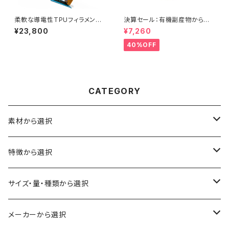
柔軟な導電性TPUフィラメント
決算セール：有機副産物からリ
『Conductive Filaflex』
サイクルされた『ReForm Orga
¥23,800
¥7,260
nic rPLA』
40%OFF
CATEGORY
素材から選択
ABS
特徴から選択
ASA（アクリル・スチレン・アクリロニトリル）
食品対応
サイズ・量・種類から選択
CA（セルロース アセテート）
導電性
お試し用少量サンプル
メーカーから選択