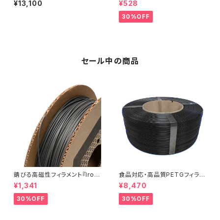
¥13,100
¥528
30%OFF
セール中の商品
錆びる高磁性フィラメント『Iron
食品対応・高品質PETGフィラメ
-filled Metal Composite P
ント『EasyFil ePETG（Bambu
¥1,341
¥8,470
LA』：お試しサンプル 10M
Coil）』
30%OFF
30%OFF