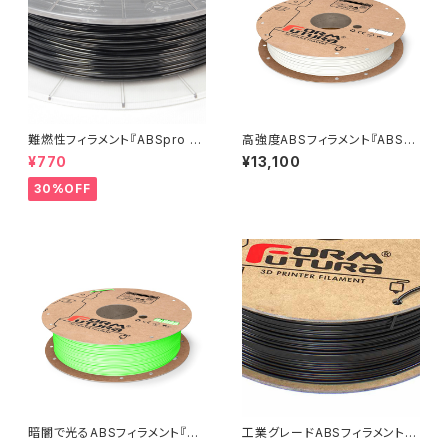
難燃性フィラメント『ABSpro Fl
高強度ABSフィラメント『ABSpr
ame Retardant』：お試しサン
o』
¥770
¥13,100
プル 10M
30%OFF
暗闇で光るABSフィラメント『Ea
工業グレードABSフィラメント
syFil ABS Glow』
『TitanX』：お試しサンプル 5M