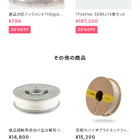
食品対応フィラメント『HDglas
『Filaflex SEBS』13巻セット
s』：お試しサンプル 10M
¥784
¥187,200
20%OFF
20%OFF
その他の商品
食品接触用途向け生分解性フィ
究極のバイオプラスチックフィラ
ラメント『NonOilen』
メント『allPHA』
¥14,800
¥15,200