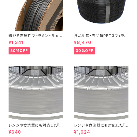
錆びる高磁性フィラメント『Iron
食品対応・高品質PETGフィラメ
-filled Metal Composite P
ント『EasyFil ePETG（Bambu
¥1,341
¥8,470
LA』：お試しサンプル 10M
Coil）』
30%OFF
30%OFF
レンジや食洗器にも対応した『C
レンジや食洗器にも対応した『C
entaur PP』：お試しサンプル 5
entaur PP』：お試しサンプル 1
¥640
¥1,024
M
0M