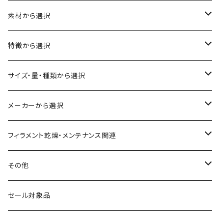
素材から選択
ABS
特徴から選択
ASA（アクリル・スチレン・アクリロニトリル）
食品対応
サイズ・量・種類から選択
CA（セルロース アセテート）
導電性
お試し用少量サンプル
メーカーから選択
CPE（コポリエステル）
磁性
フィラメント径：1.75mm
3D BROOKLYN
フィラメント乾燥・メンテナンス関連
HIPS（スチレン系樹脂）
絶縁性
フィラメント径：2.85mm
3DFuel
フィラメント乾燥機
その他
HTPLA
静電気放電（ESD）
スプール単位
3DLAC
クリーニング
交換用スプール
セール対象品