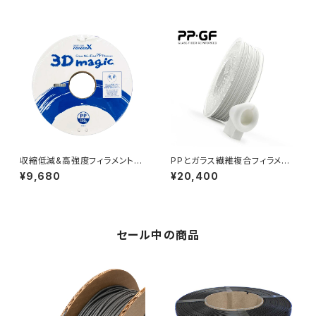
収縮低減&高強度フィラメント
PPとガラス繊維複合フィラメン
『グラスウール配合PP（PPG
ト『PPGF』
¥9,680
¥20,400
W）』
セール中の商品