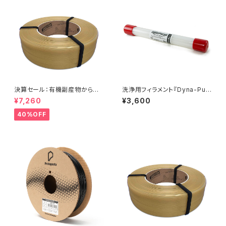
決算セール：有機副産物からリ
洗浄用フィラメント『Dyna-Pur
サイクルされた『ReForm Orga
ge 3D Clean』パッケージ版
¥7,260
¥3,600
nic rPLA』
40%OFF