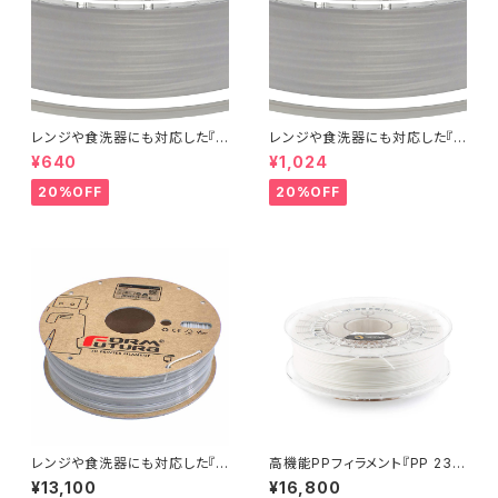
レンジや食洗器にも対応した『C
レンジや食洗器にも対応した『C
entaur PP』：お試しサンプル 5
entaur PP』：お試しサンプル 1
¥640
¥1,024
M
0M
20%OFF
20%OFF
レンジや食洗器にも対応した『C
高機能PPフィラメント『PP 232
entaur PP』
0』
¥13,100
¥16,800