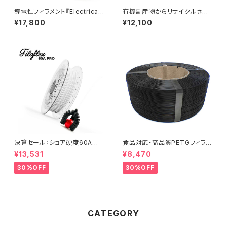
導電性フィラメント『Electricall
有機副産物からリサイクルされ
y Conductive Composite P
た『ReForm Organic rPLA』
¥17,800
¥12,100
LA』
決算セール：ショア硬度60A高
食品対応・高品質PETGフィラメ
弾性フィラメント『Filaflex 60
ント『EasyFil ePETG（Bambu
¥13,531
¥8,470
A』
Coil）』
30%OFF
30%OFF
CATEGORY