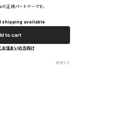
uturaの正規パートナーです。
l shipping available
d to cart
にお住まいの方向け
通報する