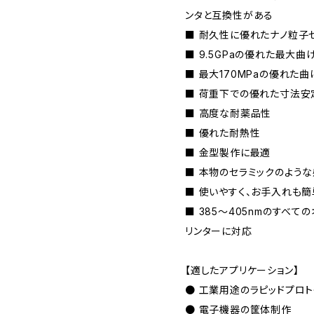
ンタと互換性がある
■ 耐久性に優れたナノ粒子
■ 9.5GPaの優れた最大曲
■ 最大170MPaの優れた
■ 荷重下での優れた寸法安
■ 高度な耐薬品性
■ 優れた耐熱性
■ 金型製作に最適
■ 本物のセラミックのよう
■ 使いやすく、お手入れも簡
■ 385～405nmのすべての
リンターに対応
【適したアプリケーション】
● 工業用途のラピッドプロト
● 電子機器の筐体制作