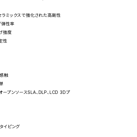
セラミックスで強化された高剛性
げ弾性率
曲げ強度
定性
な感触
単
オープンソースSLA、DLP、LCD 3Dプ
タイピング