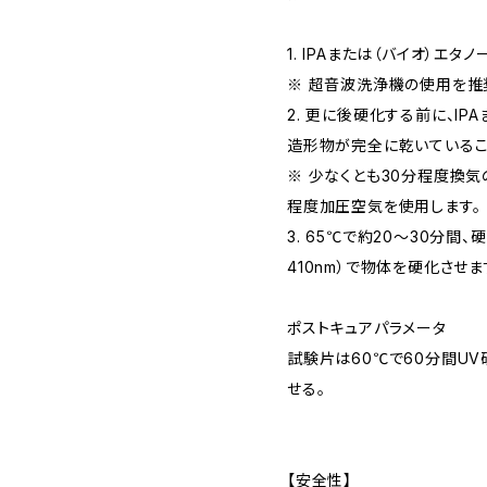
1. IPAまたは（バイオ）エタ
※ 超音波洗浄機の使用を推
2. 更に後硬化する前に、IP
造形物が完全に乾いているこ
※ 少なくとも30分程度換気
程度加圧空気を使用します。
3. 65℃で約20〜30分間
410nm）で物体を硬化させま
ポストキュアパラメータ
試験片は60℃で60分間UV
せる。
【安全性】