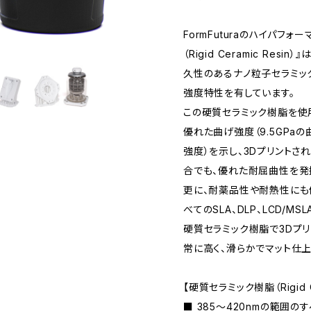
FormFuturaのハイパフ
（Rigid Ceramic Re
久性のあるナノ粒子セラミッ
強度特性を有しています。
この硬質セラミック樹脂を使
優れた曲げ強度（9.5GPa
強度）を示し、3Dプリント
合でも、優れた耐屈曲性を発
更に、耐薬品性や耐熱性にも優
べてのSLA、DLP、LCD/M
硬質セラミック樹脂で3Dプ
常に高く、滑らかでマット仕上
【硬質セラミック樹脂（Rigid C
■ 385～420nmの範囲のすべ