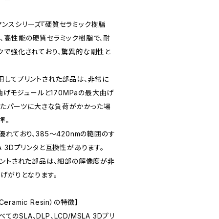
ォーマンスシリーズ『硬質セラミック樹脂
sin）』は、高性能の硬質セラミック樹脂で、耐
クで強化されており、驚異的な剛性と
用してプリントされた部品は、非常に
の曲げモジュールと170MPaの最大曲げ
されたパーツに大きな負荷がかかった場
揮。
れており、385～420nmの範囲のす
SLA 3Dプリンタと互換性があります。
リントされた部品は、細部の解像度が非
げがりとなります。
eramic Resin）の特徴】
てのSLA、DLP、LCD/MSLA 3Dプリ