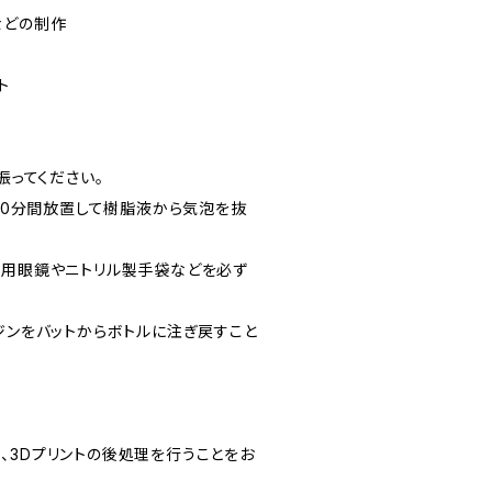
などの制作
ト
振ってください。
を10分間放置して樹脂液から気泡を抜
護用眼鏡やニトリル製手袋などを必ず
ジンをバットからボトルに注ぎ戻すこと
、3Dプリントの後処理を行うことをお