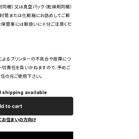
剤同梱）又は真空パック（乾燥剤同梱）
ン封筒または化粧箱にお詰めしてご郵
は保管事には取扱いに十分ご注意くだ
によるプリンターの不具合や故障につ
は一切責任を負いかねますので、予めご
責任の元ご使用下さい。
l shipping available
d to cart
にお住まいの方向け