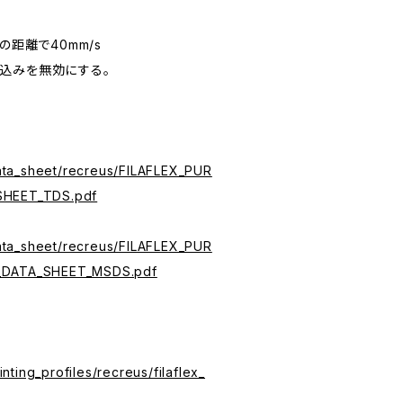
℃
の距離で40mm/s
込みを無効にする。
/data_sheet/recreus/FILAFLEX_PUR
SHEET_TDS.pdf
/data_sheet/recreus/FILAFLEX_PUR
_DATA_SHEET_MSDS.pdf
rinting_profiles/recreus/filaflex_