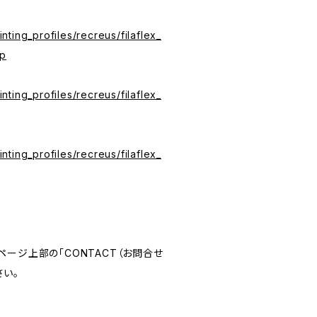
rinting_profiles/recreus/filaflex_
ip
rinting_profiles/recreus/filaflex_
rinting_profiles/recreus/filaflex_
ージ上部の「CONTACT（お問合せ
さい。