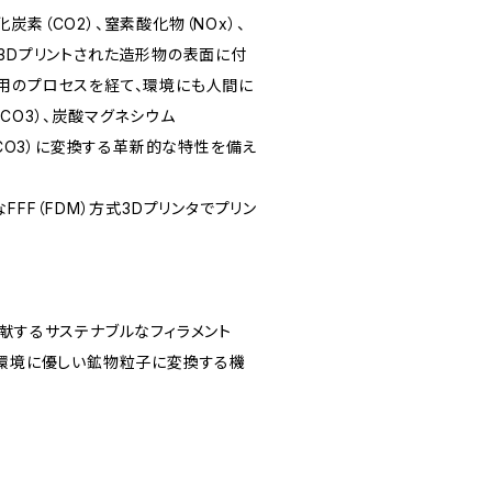
は、二酸化炭素（CO2）、窒素酸化物（NOx）、
を3Dプリントされた造形物の表面に付
用のプロセスを経て、環境にも人間に
CO3）、炭酸マグネシウム
FeCO3）に変換する革新的な特性を備え
FFF（FDM）方式3Dプリンタでプリン
貢献するサステナブルなフィラメント
、環境に優しい鉱物粒子に変換する機