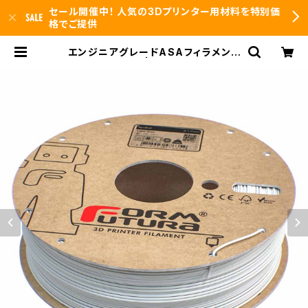
セール開催中！ 人気の3Dプリンター用材料を特別価
格でご提供
エンジニアグレードASAフィラメント
『ApolloX』 | 3DFS id.arts