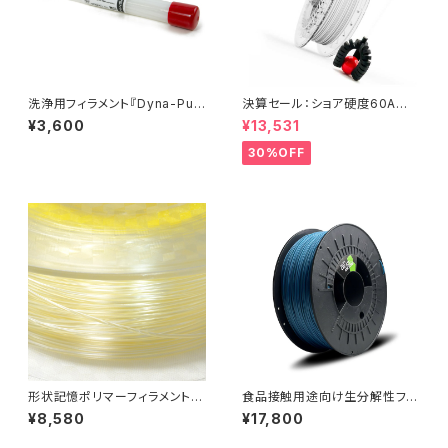
洗浄用フィラメント『Dyna-Pur
決算セール：ショア硬度60A高
ge 3D Clean』パッケージ版
弾性フィラメント『Filaflex 60
¥3,600
¥13,531
A』
30%OFF
形状記憶ポリマーフィラメント
食品接触用途向け生分解性フィ
『SMP55』
ラメント『NonOilen』
¥8,580
¥17,800