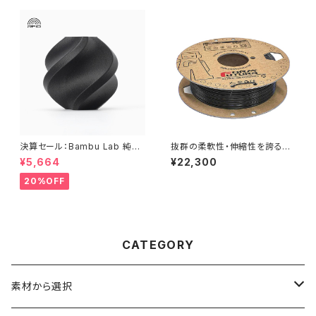
決算セール：Bambu Lab 純正
抜群の柔軟性・伸縮性を誇るTP
『PETG-CF』
Cフィラメント『FlexiFil TPC 3
¥5,664
¥22,300
0D』
20%OFF
CATEGORY
素材から選択