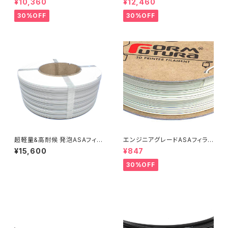
¥10,360
¥12,460
（Bambu Coils）』
30%OFF
30%OFF
超軽量&高耐候 発泡ASAフィラ
エンジニアグレードASAフィラメ
メント『ApolloX Foaming（Ba
ント『ApolloX』：お試しサンプル
¥15,600
¥847
mbu Coil）』
10M
30%OFF