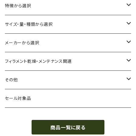
ABS
特徴から選択
ASA（アクリル・スチレン・アクリロニトリル）
食品対応
サイズ・量・種類から選択
CA（セルロース アセテート）
導電性
お試し用少量サンプル
メーカーから選択
CPE（コポリエステル）
磁性
フィラメント径：1.75mm
3D BROOKLYN
フィラメント乾燥・メンテナンス関連
HIPS（スチレン系樹脂）
絶縁性
フィラメント径：2.85mm
3DFuel
フィラメント乾燥機
その他
HTPLA
静電気放電（ESD）
スプール単位
3DLAC
クリーニング
交換用スプール
セール対象品
Kevlar（アラミド繊維）
電磁波シールド（EMI）
スプール無し
3DVerkstan
造形台
商品一覧に戻る
PA（ナイロン）
アレルギー物質フリー
Bambuコイル対応
3DXTech
接着剤