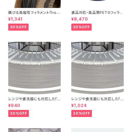
錆びる高磁性フィラメント『Iron
食品対応・高品質PETGフィラメ
-filled Metal Composite P
ント『EasyFil ePETG（Bambu
¥1,341
¥8,470
LA』：お試しサンプル 10M
Coil）』
30%OFF
30%OFF
レンジや食洗器にも対応した『C
レンジや食洗器にも対応した『C
entaur PP』：お試しサンプル 5
entaur PP』：お試しサンプル 1
¥640
¥1,024
M
0M
20%OFF
20%OFF