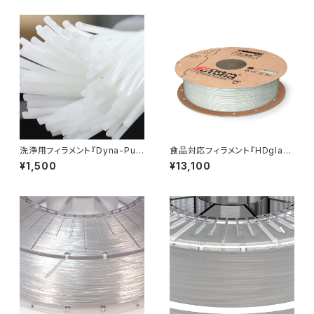
洗浄用フィラメント『Dyna-Pur
食品対応フィラメント『HDglas
ge 3D Clean』少量パック
s』
¥1,500
¥13,100