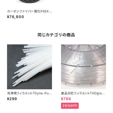
カーボンファイバー強化PEEKフ
ィラメント『CARBONX PEEK+
¥76,800
CF10』
同じカテゴリの商品
洗浄用フィラメント『Dyna-Pur
食品対応フィラメント『HDglas
ge 3D Clean』お試しサンプル
s』：お試しサンプル 10M
¥299
¥784
20%OFF