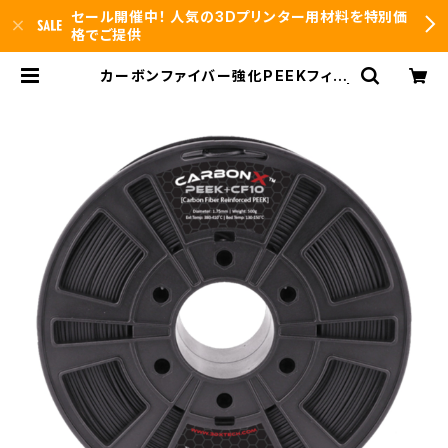
セール開催中！ 人気の3Dプリンター用材料を特別価
格でご提供
カーボンファイバー強化PEEKフィラ
メント『CARBONX PEEK+CF10』 |
3DFS id.arts