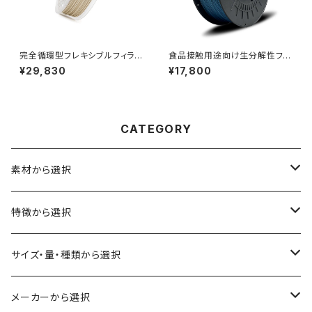
完全循環型フレキシブルフィラメ
食品接触用途向け生分解性フィ
ント『Balena Filaflex』
ラメント『NonOilen』
¥29,830
¥17,800
CATEGORY
素材から選択
ABS
特徴から選択
ASA（アクリル・スチレン・アクリロニトリル）
食品対応
サイズ・量・種類から選択
CA（セルロース アセテート）
導電性
お試し用少量サンプル
メーカーから選択