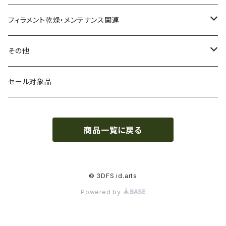
CPE（コポリエステル）
磁性
フィラメント径：1.75mm
3D BROOKLYN
フィラメント乾燥・メンテナンス関連
HIPS（スチレン系樹脂）
絶縁性
フィラメント径：2.85mm
3DFuel
フィラメント乾燥機
その他
HTPLA
静電気放電（ESD）
スプール単位
3DLAC
クリーニング
交換用スプール
セール対象品
Kevlar（アラミド繊維）
電磁波シールド（EMI）
スプール無し
3DVerkstan
造形台
商品一覧に戻る
PA（ナイロン）
アレルギー物質フリー
Bambuコイル対応
3DXTech
接着剤
PC（ポリカーボネート）
抗菌
レジン（液体樹脂）
add:north
造形台用シート・フィルム
© 3DFS id.arts
Powered by
PCL（ポリカプロラクトン）
高強度
ペレット
Bambu Lab
ノズル