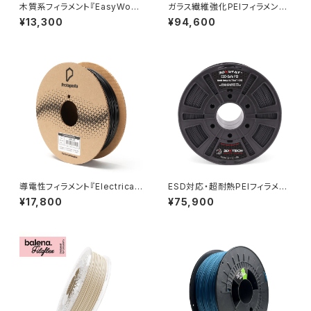
木質系フィラメント『EasyWoo
ガラス繊維強化PEIフィラメント
d』
『FIBREX PEI+GF30』
¥13,300
¥94,600
導電性フィラメント『Electricall
ESD対応・超耐熱PEIフィラメン
y Conductive Composite P
ト『3DXSTAT ESD-PEI Ulte
¥17,800
¥75,900
LA』
m 1010』