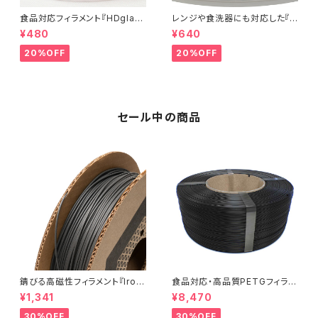
食品対応フィラメント『HDglas
レンジや食洗器にも対応した『C
s』：お試しサンプル 5M
entaur PP』：お試しサンプル 5
¥480
¥640
M
20%OFF
20%OFF
セール中の商品
錆びる高磁性フィラメント『Iron
食品対応・高品質PETGフィラメ
-filled Metal Composite P
ント『EasyFil ePETG（Bambu
¥1,341
¥8,470
LA』：お試しサンプル 10M
Coil）』
30%OFF
30%OFF