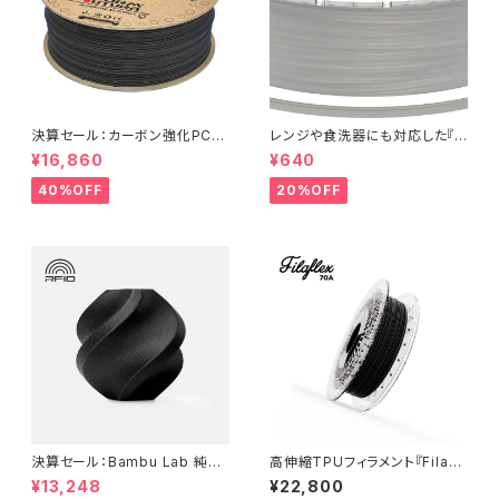
決算セール：カーボン強化PCフ
レンジや食洗器にも対応した『C
ィラメント『Kratos PC CF10』
entaur PP』：お試しサンプル 5
¥16,860
¥640
M
40%OFF
20%OFF
決算セール：Bambu Lab 純正
高伸縮TPUフィラメント『Filafl
『PA6-GF』
ex 70A』
¥13,248
¥22,800