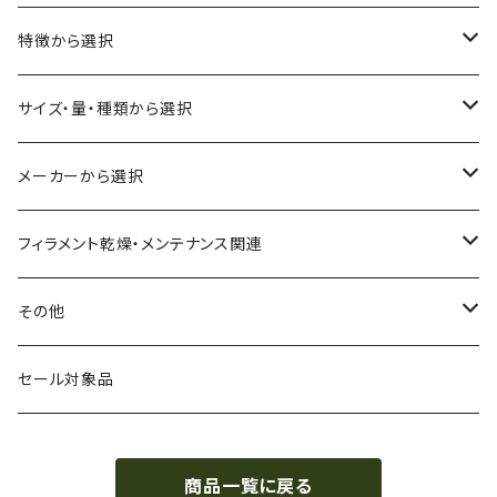
ABS
特徴から選択
ASA（アクリル・スチレン・アクリロニトリル）
食品対応
サイズ・量・種類から選択
CA（セルロース アセテート）
導電性
お試し用少量サンプル
メーカーから選択
CPE（コポリエステル）
磁性
フィラメント径：1.75mm
3D BROOKLYN
フィラメント乾燥・メンテナンス関連
HIPS（スチレン系樹脂）
絶縁性
フィラメント径：2.85mm
3DFuel
フィラメント乾燥機
その他
HTPLA
静電気放電（ESD）
スプール単位
3DLAC
クリーニング
交換用スプール
セール対象品
Kevlar（アラミド繊維）
電磁波シールド（EMI）
スプール無し
3DVerkstan
造形台
商品一覧に戻る