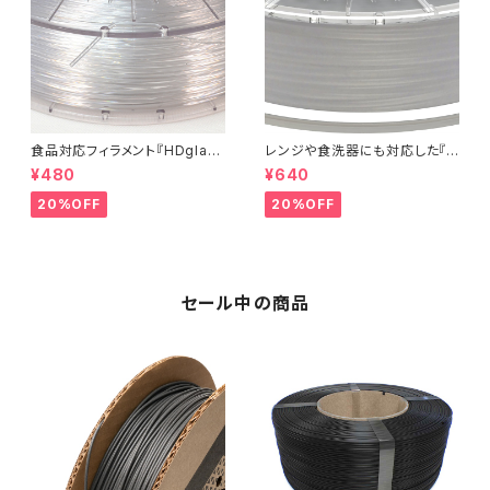
食品対応フィラメント『HDglas
レンジや食洗器にも対応した『C
s』：お試しサンプル 5M
entaur PP』：お試しサンプル 5
¥480
¥640
M
20%OFF
20%OFF
セール中の商品