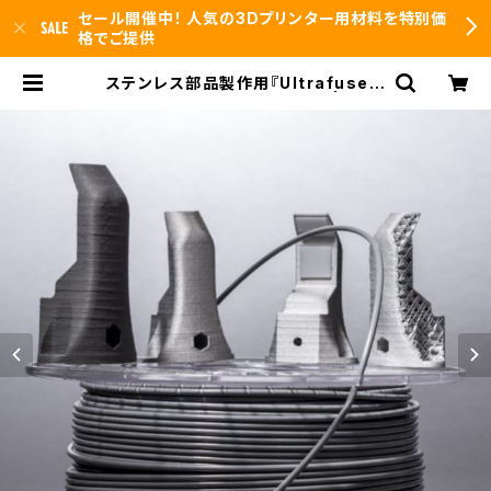
セール開催中！ 人気の3Dプリンター用材料を特別価
格でご提供
ステンレス部品製作用『Ultrafuse 3
16L Metal：3kg』2.85mm | 3DF
S id.arts