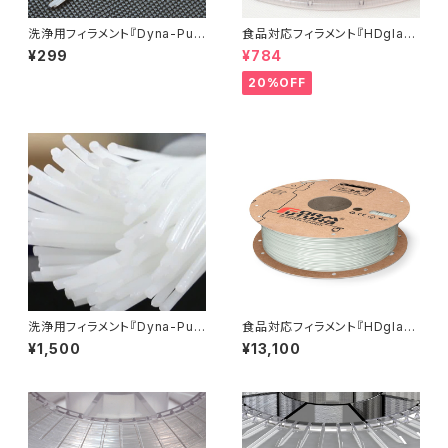
洗浄用フィラメント『Dyna-Pur
食品対応フィラメント『HDglas
ge 3D Clean』お試しサンプル
s』：お試しサンプル 10M
¥299
¥784
20%OFF
洗浄用フィラメント『Dyna-Pur
食品対応フィラメント『HDglas
ge 3D Clean』少量パック
s』
¥1,500
¥13,100