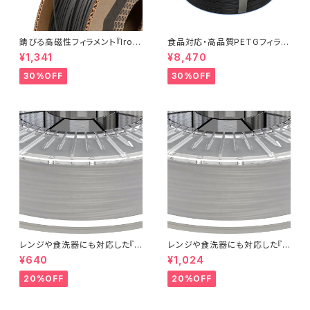
錆びる高磁性フィラメント『Iron
食品対応・高品質PETGフィラメ
-filled Metal Composite P
ント『EasyFil ePETG（Bambu
¥1,341
¥8,470
LA』：お試しサンプル 10M
Coil）』
30%OFF
30%OFF
レンジや食洗器にも対応した『C
レンジや食洗器にも対応した『C
entaur PP』：お試しサンプル 5
entaur PP』：お試しサンプル 1
¥640
¥1,024
M
0M
20%OFF
20%OFF