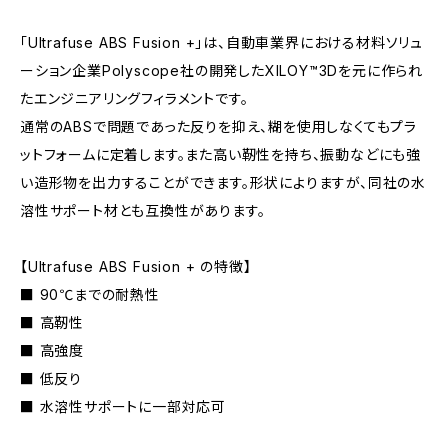
「Ultrafuse ABS Fusion +」は、自動車業界における材料ソリュ
ーション企業Polyscope社の開発したXILOY™3Dを元に作られ
たエンジニアリングフィラメントです。
通常のABSで問題であった反りを抑え、糊を使用しなくてもプラ
ットフォームに定着します。また高い靭性を持ち、振動などにも強
い造形物を出力することができます。形状によりますが、同社の水
溶性サポート材とも互換性があります。
【Ultrafuse ABS Fusion + の特徴】
■ 90℃までの耐熱性
■ 高靭性
■ 高強度
■ 低反り
■ 水溶性サポートに一部対応可