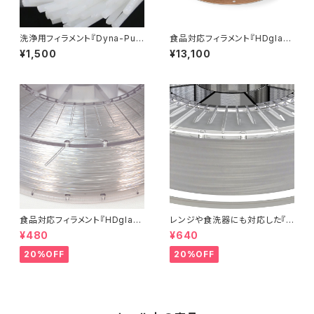
洗浄用フィラメント『Dyna-Pur
食品対応フィラメント『HDglas
ge 3D Clean』少量パック
s』
¥1,500
¥13,100
食品対応フィラメント『HDglas
レンジや食洗器にも対応した『C
s』：お試しサンプル 5M
entaur PP』：お試しサンプル 5
¥480
¥640
M
20%OFF
20%OFF