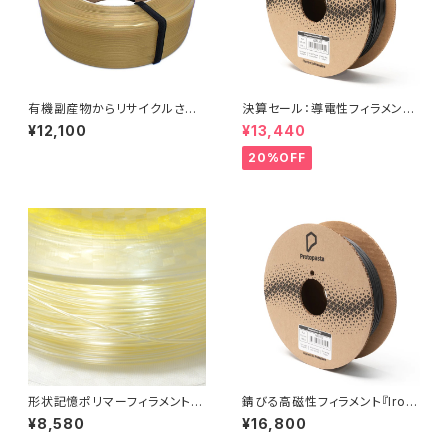
有機副産物からリサイクルされ
決算セール：導電性フィラメント
た『ReForm Organic rPLA』
『Electrically Conductive C
¥12,100
¥13,440
omposite PLA 』
20%OFF
形状記憶ポリマーフィラメント
錆びる高磁性フィラメント『Iron
『SMP55』
-filled Metal Composite P
¥8,580
¥16,800
LA』