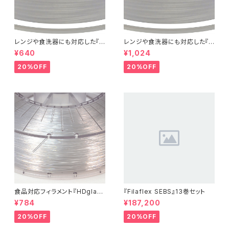
レンジや食洗器にも対応した『C
レンジや食洗器にも対応した『C
entaur PP』：お試しサンプル 5
entaur PP』：お試しサンプル 1
¥640
¥1,024
M
0M
20%OFF
20%OFF
食品対応フィラメント『HDglas
『Filaflex SEBS』13巻セット
s』：お試しサンプル 10M
¥784
¥187,200
20%OFF
20%OFF