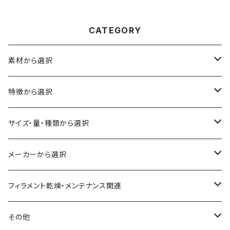
CATEGORY
素材から選択
ABS
特徴から選択
ASA（アクリル・スチレン・アクリロニトリル）
食品対応
サイズ・量・種類から選択
CA（セルロース アセテート）
導電性
お試し用少量サンプル
メーカーから選択
CPE（コポリエステル）
磁性
フィラメント径：1.75mm
3D BROOKLYN
フィラメント乾燥・メンテナンス関連
HIPS（スチレン系樹脂）
絶縁性
フィラメント径：2.85mm
3DFuel
フィラメント乾燥機
その他