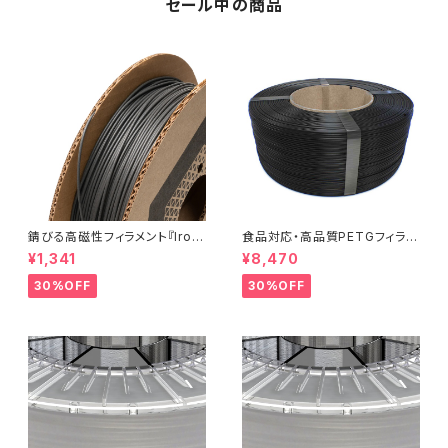
セール中の商品
錆びる高磁性フィラメント『Iron
食品対応・高品質PETGフィラメ
-filled Metal Composite P
ント『EasyFil ePETG（Bambu
¥1,341
¥8,470
LA』：お試しサンプル 10M
Coil）』
30%OFF
30%OFF