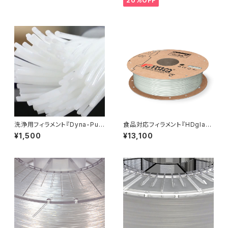
20%OFF
洗浄用フィラメント『Dyna-Pur
食品対応フィラメント『HDglas
ge 3D Clean』少量パック
s』
¥1,500
¥13,100