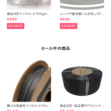
食品対応フィラメント『HDglas
レンジや食洗器にも対応した『C
s』：お試しサンプル 5M
entaur PP』：お試しサンプル 5
¥480
¥640
M
20%OFF
20%OFF
セール中の商品
錆びる高磁性フィラメント『Iron
食品対応・高品質PETGフィラメ
-filled Metal Composite P
ント『EasyFil ePETG（Bambu