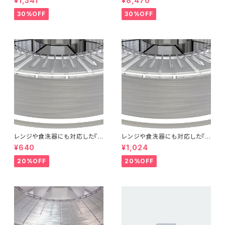
¥1,341
¥8,470
LA』：お試しサンプル 10M
Coil）』
30%OFF
30%OFF
レンジや食洗器にも対応した『C
レンジや食洗器にも対応した『C
entaur PP』：お試しサンプル 5
entaur PP』：お試しサンプル 1
¥640
¥1,024
M
0M
20%OFF
20%OFF