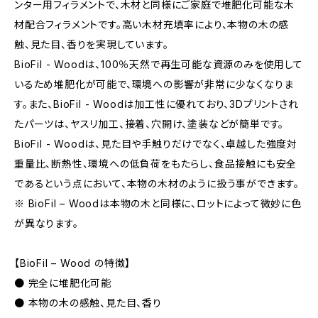
ンター用フィラメントで、木材と同様にご家庭で堆肥化可能な木
材配合フィラメントです。高い木材充填率により、本物の木の感
触、見た目、香りを実現しています。
BioFil - Woodは、100％天然で再生可能な資源のみを使用して
いるため堆肥化が可能で、環境への影響が非常に少なくなりま
す。また、BioFil - Woodは加工性に優れており、3Dプリントされ
たパーツは、ヤスリ加工、接着、穴開け、塗装などが簡単です。
BioFil - Woodは、見た目や手触りだけでなく、卓越した強度対
重量比、断熱性、環境への低負荷をもたらし、食品接触にも安全
であるという点において、本物の木材のように扱う事ができます。
※ BioFil – Woodは本物の木と同様に、ロットによって微妙に色
が異なります。
【BioFil – Wood の特徴】
● 完全に堆肥化可能
● 本物の木の感触、見た目、香り