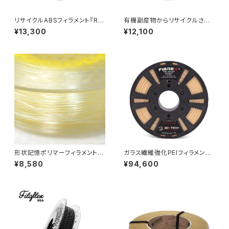
リサイクルABSフィラメント『Re
有機副産物からリサイクルされ
Form rTitan』
た『ReForm Organic rPLA』
¥13,300
¥12,100
形状記憶ポリマーフィラメント
ガラス繊維強化PEIフィラメント
『SMP55』
『FIBREX PEI+GF30』
¥8,580
¥94,600