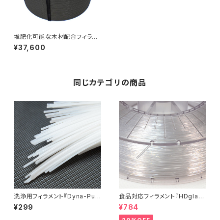
堆肥化可能な木材配合フィラメ
ント『BioFil – Wood：2000g』
¥37,600
同じカテゴリの商品
洗浄用フィラメント『Dyna-Pur
食品対応フィラメント『HDglas
ge 3D Clean』お試しサンプル
s』：お試しサンプル 10M
¥299
¥784