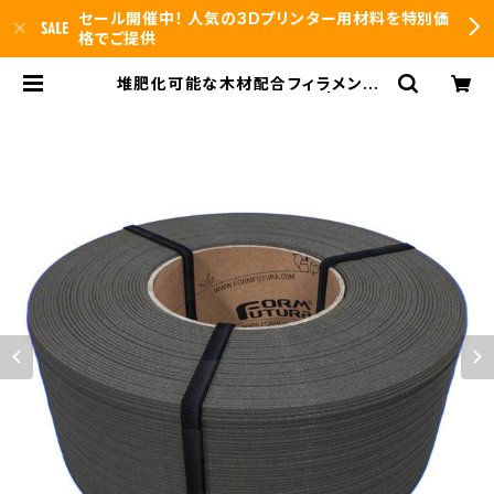
セール開催中！ 人気の3Dプリンター用材料を特別価
格でご提供
堆肥化可能な木材配合フィラメント
『BioFil – Wood：2000g』 | 3DFS
id.arts