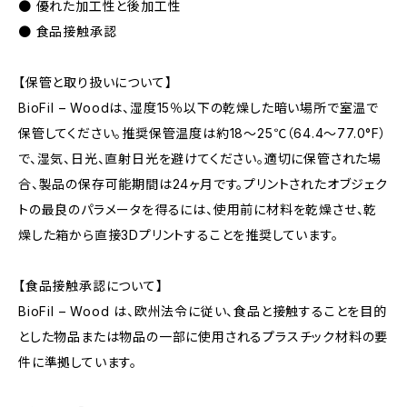
● 優れた加工性と後加工性
● 食品接触承認
【保管と取り扱いについて】
BioFil – Woodは、湿度15％以下の乾燥した暗い場所で室温で
保管してください。推奨保管温度は約18～25℃（64.4～77.0°F）
で、湿気、日光、直射日光を避けてください。適切に保管された場
合、製品の保存可能期間は24ヶ月です。プリントされたオブジェク
トの最良のパラメータを得るには、使用前に材料を乾燥させ、乾
燥した箱から直接3Dプリントすることを推奨しています。
【食品接触承認について】
BioFil – Wood は、欧州法令に従い、食品と接触することを目的
とした物品または物品の一部に使用されるプラスチック材料の要
件に準拠しています。