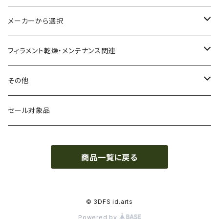
CA（セルロース アセテート）
導電性
お試し用少量サンプル
メーカーから選択
CPE（コポリエステル）
磁性
フィラメント径：1.75mm
3D BROOKLYN
フィラメント乾燥・メンテナンス関連
HIPS（スチレン系樹脂）
絶縁性
フィラメント径：2.85mm
3DFuel
フィラメント乾燥機
その他
HTPLA
静電気放電（ESD）
スプール単位
3DLAC
クリーニング
交換用スプール
セール対象品
Kevlar（アラミド繊維）
電磁波シールド（EMI）
スプール無し
3DVerkstan
造形台
商品一覧に戻る
PA（ナイロン）
アレルギー物質フリー
Bambuコイル対応
3DXTech
接着剤
PC（ポリカーボネート）
抗菌
レジン（液体樹脂）
add:north
造形台用シート・フィルム
© 3DFS id.arts
Powered by