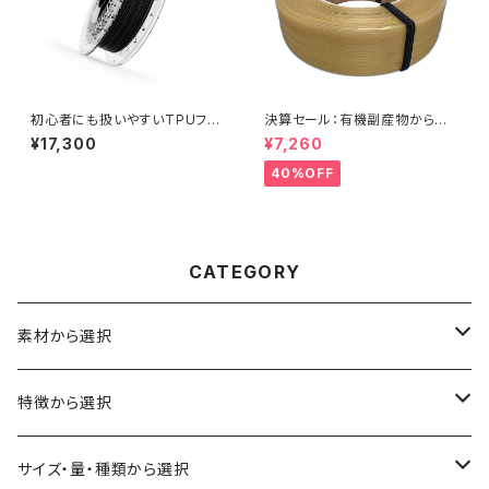
初心者にも扱いやすいTPUフィ
決算セール：有機副産物からリ
ラメント『Filaflex 95A』
サイクルされた『ReForm Orga
¥17,300
¥7,260
nic rPLA』
40%OFF
CATEGORY
素材から選択
ABS
特徴から選択
ASA（アクリル・スチレン・アクリロニトリル）
食品対応
サイズ・量・種類から選択