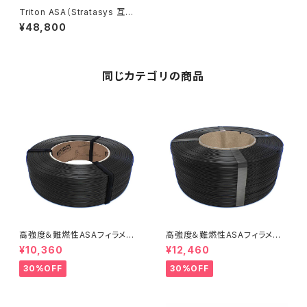
Triton ASA（Stratasys 互換）
- 56インチ
¥48,800
同じカテゴリの商品
高強度＆難燃性ASAフィラメント
高強度＆難燃性ASAフィラメント
『ApolloX Flame Retardant』
『ApolloX Flame Retardant
¥10,360
¥12,460
（Bambu Coils）』
30%OFF
30%OFF