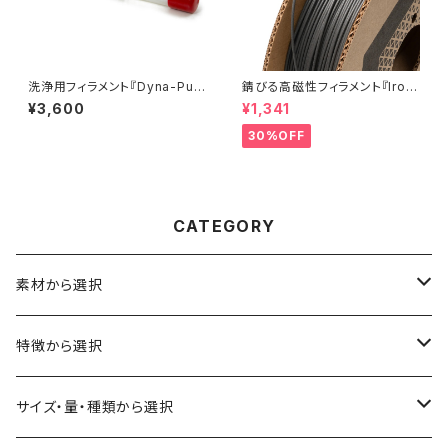
洗浄用フィラメント『Dyna-Pur
錆びる高磁性フィラメント『Iron
ge 3D Clean』パッケージ版
-filled Metal Composite P
¥3,600
¥1,341
LA』：お試しサンプル 10M
30%OFF
CATEGORY
素材から選択
ABS
特徴から選択
ASA（アクリル・スチレン・アクリロニトリル）
食品対応
サイズ・量・種類から選択