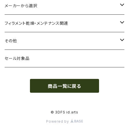
CA（セルロース アセテート）
導電性
お試し用少量サンプル
メーカーから選択
CPE（コポリエステル）
磁性
フィラメント径：1.75mm
3D BROOKLYN
フィラメント乾燥・メンテナンス関連
HIPS（スチレン系樹脂）
絶縁性
フィラメント径：2.85mm
3DFuel
フィラメント乾燥機
その他
HTPLA
静電気放電（ESD）
スプール単位
3DLAC
クリーニング
交換用スプール
セール対象品
Kevlar（アラミド繊維）
電磁波シールド（EMI）
スプール無し
3DVerkstan
造形台
商品一覧に戻る
PA（ナイロン）
アレルギー物質フリー
Bambuコイル対応
3DXTech
接着剤
PC（ポリカーボネート）
抗菌
レジン（液体樹脂）
add:north
造形台用シート・フィルム
© 3DFS id.arts
Powered by
PCL（ポリカプロラクトン）
高強度
ペレット
Bambu Lab
ノズル