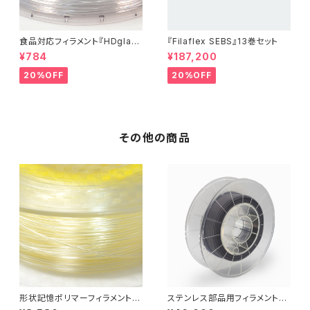
食品対応フィラメント『HDglas
『Filaflex SEBS』13巻セット
s』：お試しサンプル 10M
¥784
¥187,200
20%OFF
20%OFF
その他の商品
形状記憶ポリマーフィラメント
ステンレス部品用フィラメント『C
『SMP55』
eraFila SUS316L』