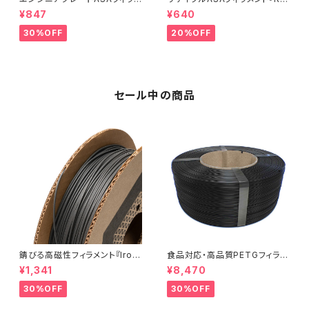
ント『ApolloX』：お試しサンプル
Form rApollo』5M
¥847
¥640
10M
30%OFF
20%OFF
セール中の商品
錆びる高磁性フィラメント『Iron
食品対応・高品質PETGフィラメ
-filled Metal Composite P
ント『EasyFil ePETG（Bambu
¥1,341
¥8,470
LA』：お試しサンプル 10M
Coil）』
30%OFF
30%OFF