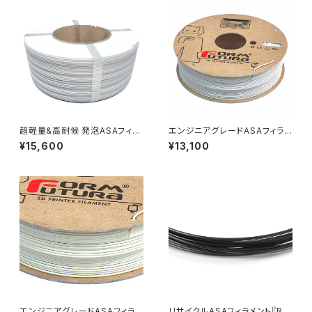
超軽量&高耐候 発泡ASAフィラ
エンジニアグレードASAフィラメ
メント『ApolloX Foaming（Ba
ント『ApolloX』
¥15,600
¥13,100
mbu Coil）』
エンジニアグレードASAフィラメ
リサイクルASAフィラメント『Re