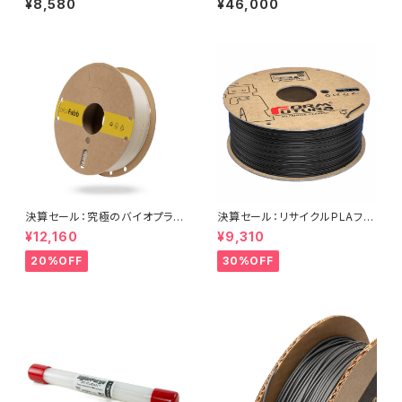
¥8,580
¥46,000
決算セール：究極のバイオプラス
決算セール：リサイクルPLAフィ
チックフィラメント『allPHA』
ラメント『ReForm rPLA：1000
¥12,160
¥9,310
g』
20%OFF
30%OFF