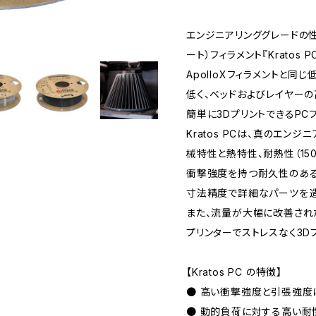
エンジニアリンググレードの
ート）フィラメント『Kratos P
ApolloXフィラメントと
低く、ベッドおよびレイヤー
簡単に3DプリントできるPCフ
Kratos PCは、真のエン
械特性と熱特性、耐熱性（15
衝撃強度を持つ耐久性のある
寸法精度で詳細なパーツを造
また、流量が大幅に改善されたこ
プリンターでストレスなく3D
【Kratos PC の特徴】
● 高い衝撃強度と引張強度
● 動的負荷に対する高い耐