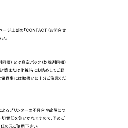
ージ上部の「CONTACT（お問合せ
さい。
剤同梱）又は真空パック（乾燥剤同梱）
ン封筒または化粧箱にお詰めしてご郵
は保管事には取扱いに十分ご注意くだ
によるプリンターの不具合や故障につ
は一切責任を負いかねますので、予めご
責任の元ご使用下さい。