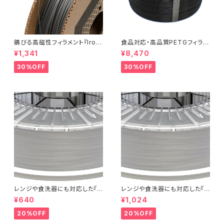
錆びる高磁性フィラメント『Iron
食品対応・高品質PETGフィラメ
-filled Metal Composite P
ント『EasyFil ePETG（Bambu
¥1,341
¥8,470
LA』：お試しサンプル 10M
Coil）』
30%OFF
30%OFF
レンジや食洗器にも対応した『C
レンジや食洗器にも対応した『C
entaur PP』：お試しサンプル 5
entaur PP』：お試しサンプル 1
¥640
¥1,024
M
0M
20%OFF
20%OFF