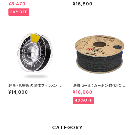
ント『EasyFil ePETG（Bambu
したPLAフィラメント『HTPLA G
¥8,470
¥16,800
Coil）』
litter』
30%OFF
軽量・低密度の軟性フィラメント
決算セール：カーボン強化PCフ
『VarioShore TPU』
ィラメント『Kratos PC CF10』
¥14,800
¥16,860
40%OFF
CATEGORY