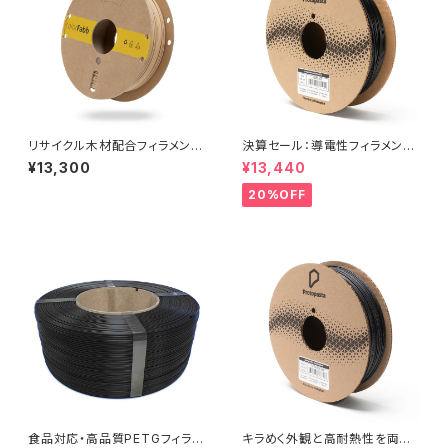
リサイクル木材配合フィラメント
決算セール：導電性フィラメント
『WoodFill』
『Electrically Conductive C
¥13,300
¥13,440
omposite PLA 』
20%OFF
食品対応・高品質PETGフィラメ
キラめく外観と高耐熱性を両立