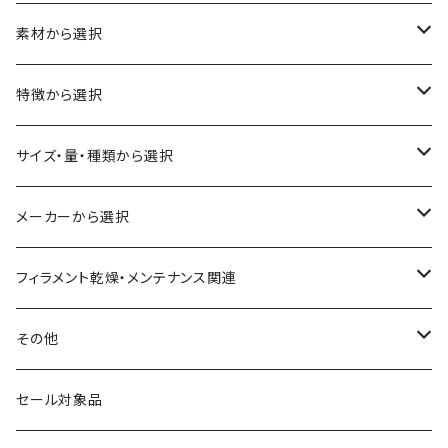
素材から選択
ABS
特徴から選択
ASA（アクリル・スチレン・アクリロニトリル）
食品対応
サイズ・量・種類から選択
CA（セルロース アセテート）
導電性
お試し用少量サンプル
メーカーから選択
CPE（コポリエステル）
磁性
フィラメント径：1.75mm
3D BROOKLYN
フィラメント乾燥・メンテナンス関連
HIPS（スチレン系樹脂）
絶縁性
フィラメント径：2.85mm
3DFuel
フィラメント乾燥機
その他
HTPLA
静電気放電（ESD）
スプール単位
3DLAC
クリーニング
交換用スプール
セール対象品