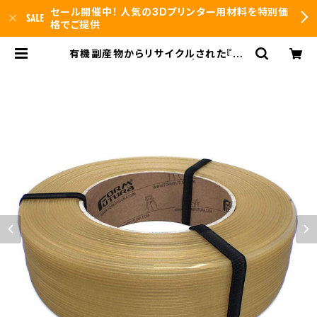
セール開催中！ 人気の3Dプリンター用材料を特別価
格でご提供
有機副産物からリサイクルされた『Re
Form Organic rPLA』 | 3DFS id.
arts