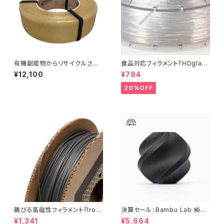
有機副産物からリサイクルされ
食品対応フィラメント『HDglas
た『ReForm Organic rPLA』
s』：お試しサンプル 10M
¥12,100
¥784
20%OFF
錆びる高磁性フィラメント『Iron
決算セール：Bambu Lab 純正
-filled Metal Composite P
『PETG-CF』
¥1,341
¥5,664