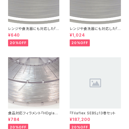
レンジや食洗器にも対応した『C
レンジや食洗器にも対応した『C
entaur PP』：お試しサンプル 5
entaur PP』：お試しサンプル 1
¥640
¥1,024
M
0M
20%OFF
20%OFF
食品対応フィラメント『HDglas
『Filaflex SEBS』13巻セット
s』：お試しサンプル 10M
¥784
¥187,200
20%OFF
20%OFF