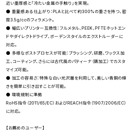
近い重厚感と「冷たい金属の手触り」を実現。
● 重量感ある仕上がり：PLAと比べて約300%の重さを持つ、密
度3.5g/ccのフィラメント。
● 幅広いプリンター互換性：フルメタル、PEEK、PFTEホットエン
ドやダイレクトドライブ、ボーデンスタイルのエクストルーダーに
対応。
● 多様なポストプロセスが可能：ブラッシング、研磨、ワックス加
工、コーティング、さらには古代風のパティーナ（錆加工）でカスタ
マイズ可能。
● 加工の容易さ：特殊な白い光沢層を利用して、美しい青銅の輝
きを簡単に引き出すことが可能。
● 環境規制に準拠
RoHS指令（2011/65/EC）およびREACH指令（1907/2006/EC）
に対応。
【お薦めのユーザー】