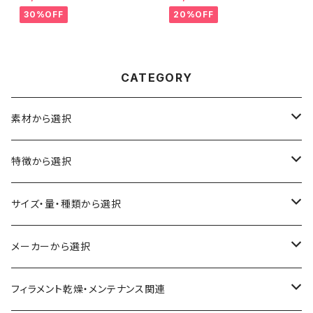
LA』：お試しサンプル 10M
30%OFF
20%OFF
CATEGORY
素材から選択
ABS
特徴から選択
ASA（アクリル・スチレン・アクリロニトリル）
食品対応
サイズ・量・種類から選択
CA（セルロース アセテート）
導電性
お試し用少量サンプル
メーカーから選択
CPE（コポリエステル）
磁性
フィラメント径：1.75mm
3D BROOKLYN
フィラメント乾燥・メンテナンス関連