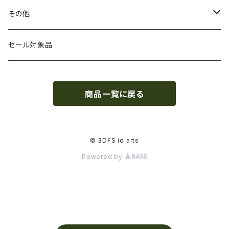
HIPS（スチレン系樹脂）
絶縁性
フィラメント径：2.85mm
3DFuel
フィラメント乾燥機
その他
HTPLA
静電気放電（ESD）
スプール単位
3DLAC
クリーニング
交換用スプール
セール対象品
Kevlar（アラミド繊維）
電磁波シールド（EMI）
スプール無し
3DVerkstan
造形台
商品一覧に戻る
PA（ナイロン）
アレルギー物質フリー
Bambuコイル対応
3DXTech
接着剤
PC（ポリカーボネート）
抗菌
レジン（液体樹脂）
add:north
造形台用シート・フィルム
© 3DFS id.arts
Powered by
PCL（ポリカプロラクトン）
高強度
ペレット
Bambu Lab
ノズル
PCTG
耐衝撃性
BASF
特殊加工