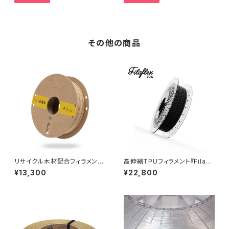
その他の商品
リサイクル木材配合フィラメント
高伸縮TPUフィラメント『Filafl
『WoodFill』
ex 70A』
¥13,300
¥22,800