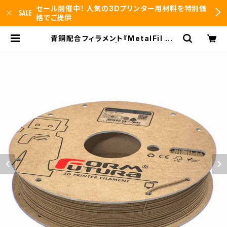
セール開催中！ 人気の3Dプリンター用材料を特別価
格でご提供
青銅配合フィラメント『MetalFil An
cient Bronze』 | 3DFS id.arts