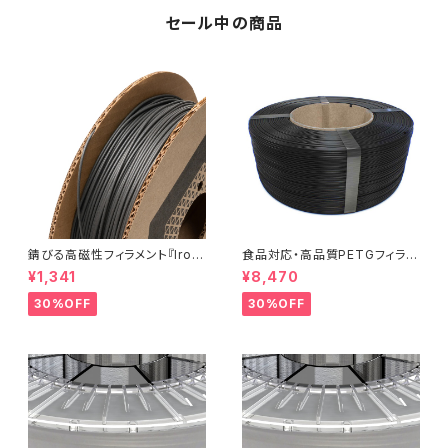
セール中の商品
錆びる高磁性フィラメント『Iron
食品対応・高品質PETGフィラメ
-filled Metal Composite P
ント『EasyFil ePETG（Bambu
¥1,341
¥8,470
LA』：お試しサンプル 10M
Coil）』
30%OFF
30%OFF