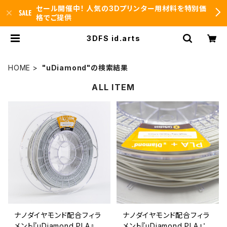
セール開催中！ 人気の3Dプリンター用材料を特別価
格でご提供
3DFS id.arts
HOME
"uDiamond"の検索結果
ALL ITEM
ナノダイヤモンド配合フィラ
ナノダイヤモンド配合フィラ
メント『uDiamond PLA』
メント『uDiamond PLA』：