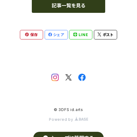
記事一覧を見る
PEI
難燃性
ColorFabb
保存
シェア
LINE
ポスト
PET（ポリエチレン・テレフタラート）
耐候性
Copper3D
PETG（グリコール変性ポリエチレンテレフタレート）
耐摩耗性
Creality
PHA（ポリヒドロキシアルカノエート）
耐油性
FilaFlex
PHB（ポリヒドロキシ酪酸）
耐裂性
Fillamentum
© 3DFS id.arts
PLA
リサイクル
Fishy Filaments
Powered by
PMMA（ポリメチルメタクリレート）
エコ・サスティナブル
FLASHFORGE