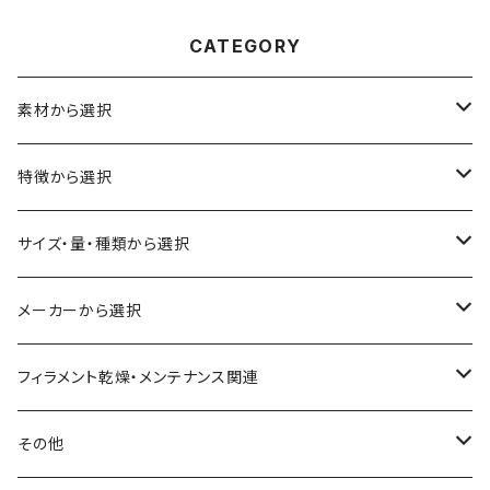
CATEGORY
素材から選択
ABS
特徴から選択
ASA（アクリル・スチレン・アクリロニトリル）
食品対応
サイズ・量・種類から選択
CA（セルロース アセテート）
導電性
お試し用少量サンプル
メーカーから選択
CPE（コポリエステル）
磁性
フィラメント径：1.75mm
3D BROOKLYN
フィラメント乾燥・メンテナンス関連
HIPS（スチレン系樹脂）
絶縁性
フィラメント径：2.85mm
3DFuel
フィラメント乾燥機
その他