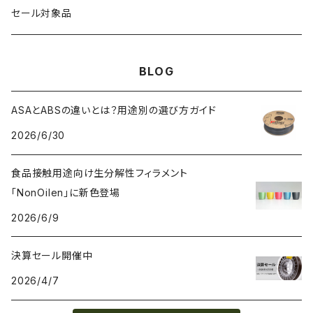
HTPLA
静電気放電（ESD）
スプール単位
3DLAC
クリーニング
交換用スプール
セール対象品
Kevlar（アラミド繊維）
電磁波シールド（EMI）
スプール無し
3DVerkstan
造形台
BLOG
PA（ナイロン）
アレルギー物質フリー
Bambuコイル対応
3DXTech
接着剤
ASAとABSの違いとは？用途別の選び方ガイド
2026/6/30
PC（ポリカーボネート）
抗菌
レジン（液体樹脂）
add:north
造形台用シート・フィルム
食品接触用途向け生分解性フィラメント
PCL（ポリカプロラクトン）
高強度
ペレット
Bambu Lab
ノズル
「NonOilen」に新色登場
2026/6/9
PCTG
耐衝撃性
BASF
特殊加工
決算セール開催中
PE（ポリエチレン）
耐薬品性
BioInspiration
2026/4/7
PEEK（ポリエーテル・エーテルケトン）
耐熱性
Carbodeon