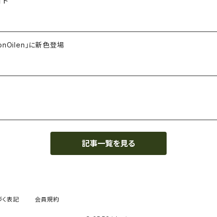
イド
Oilen」に新色登場
記事一覧を見る
づく表記
会員規約