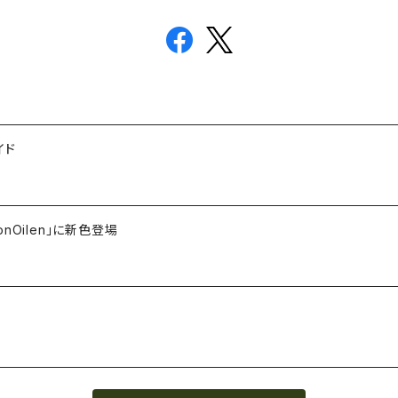
イド
Oilen」に新色登場