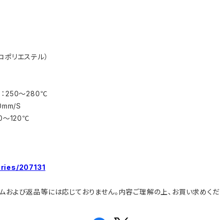
HTコポリエステル）
250～280℃
mm/S
～120℃
ories/207131
ームおよび返品等には応じておりません。内容ご理解の上、お買い求めくだ