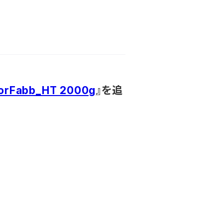
lorFabb_HT 2000g
』を追