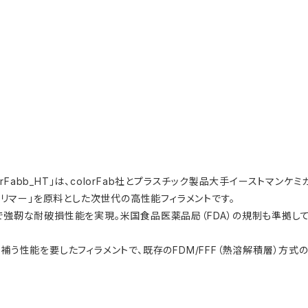
olorFabb_HT」は、colorFab社とプラスチック製品大手イーストマ
Dポリマー」を原料とした次世代の高性能フィラメントです。
フで強靭な耐破損性能を実現。米国食品医薬品局（FDA）の規制も準拠し
の短所を補う性能を要したフィラメントで、既存のFDM/FFF（熱溶解積層）方
。