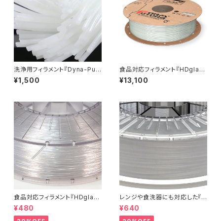
洗浄用フィラメント『Dyna-Pur
食品対応フィラメント『HDglas
ge 3D Clean』少量パック
s』
¥1,500
¥13,100
食品対応フィラメント『HDglas
レンジや食洗器にも対応した『C
s』：お試しサンプル 5M
entaur PP』：お試しサンプル 5
¥480
¥640
M