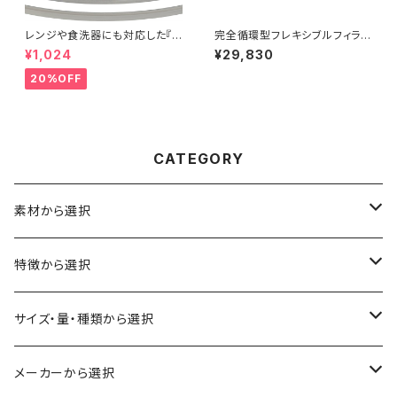
レンジや食洗器にも対応した『C
完全循環型フレキシブルフィラメ
entaur PP』：お試しサンプル 1
ント『Balena Filaflex』
¥1,024
¥29,830
0M
20%OFF
CATEGORY
素材から選択
ABS
特徴から選択
ASA（アクリル・スチレン・アクリロニトリル）
食品対応
サイズ・量・種類から選択
CA（セルロース アセテート）
導電性
お試し用少量サンプル
メーカーから選択