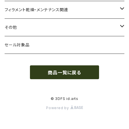
CPE（コポリエステル）
磁性
フィラメント径：1.75mm
3D BROOKLYN
フィラメント乾燥・メンテナンス関連
HIPS（スチレン系樹脂）
絶縁性
フィラメント径：2.85mm
3DFuel
フィラメント乾燥機
その他
HTPLA
静電気放電（ESD）
スプール単位
3DLAC
クリーニング
交換用スプール
セール対象品
Kevlar（アラミド繊維）
電磁波シールド（EMI）
スプール無し
3DVerkstan
造形台
商品一覧に戻る
PA（ナイロン）
アレルギー物質フリー
Bambuコイル対応
3DXTech
接着剤
PC（ポリカーボネート）
抗菌
レジン（液体樹脂）
add:north
造形台用シート・フィルム
© 3DFS id.arts
Powered by
PCL（ポリカプロラクトン）
高強度
ペレット
Bambu Lab
ノズル