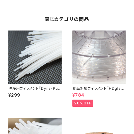
同じカテゴリの商品
洗浄用フィラメント『Dyna-Pur
食品対応フィラメント『HDglas
ge 3D Clean』お試しサンプル
s』：お試しサンプル 10M
¥299
¥784
20%OFF