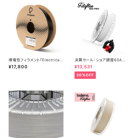
導電性フィラメント『Electricall
決算セール：ショア硬度60A高
y Conductive Composite P
弾性フィラメント『Filaflex 60
¥17,800
¥13,531
LA』
A』
30%OFF