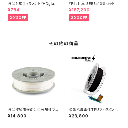
食品対応フィラメント『HDglas
『Filaflex SEBS』13巻セット
s』：お試しサンプル 10M
¥784
¥187,200
20%OFF
20%OFF
その他の商品
食品接触用途向け生分解性フィ
柔軟な導電性TPUフィラメント
ラメント『NonOilen』
『Conductive Filaflex』
¥14,800
¥23,800