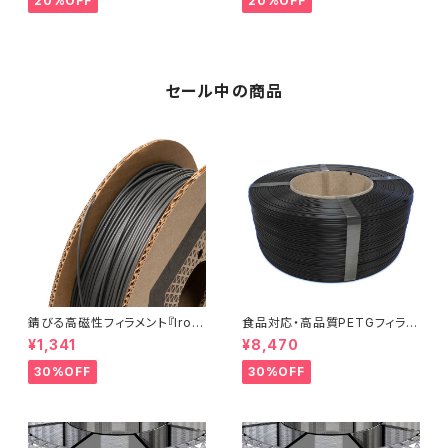
20%OFF
20%OFF
セール中の商品
錆びる高磁性フィラメント『Iron
食品対応・高品質PETGフィラメ
-filled Metal Composite P
ント『EasyFil ePETG（Bambu
¥1,341
¥8,470
LA』：お試しサンプル 10M
Coil）』
30%OFF
30%OFF