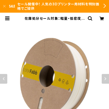
セール開催中！ 人気の3Dプリンター用材料を特別価
格でご提供
在庫処分セール対象：軽量・低密度フ
ィラメント『LW-PLA ナチュラル』 | 3
DFS id.arts